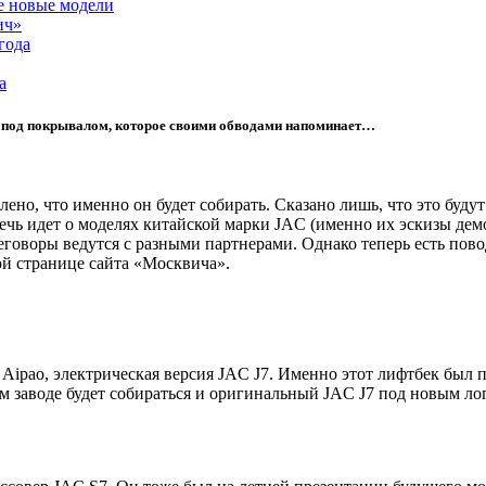
е новые модели
ич»
года
a
 под покрывалом, которое своими обводами напоминает…
лено, что именно он будет собирать. Сказано лишь, что это бу
ечь идет о моделях китайской марки JAC (именно их эскизы де
еговоры ведутся с
разными партнерами
. Однако теперь есть пов
ой странице сайта «Москвича»
.
 Aipao, электрическая версия JAC J7. Именно этот лифтбек был 
ом заводе будет собираться и оригинальный JAC J7 под новым л