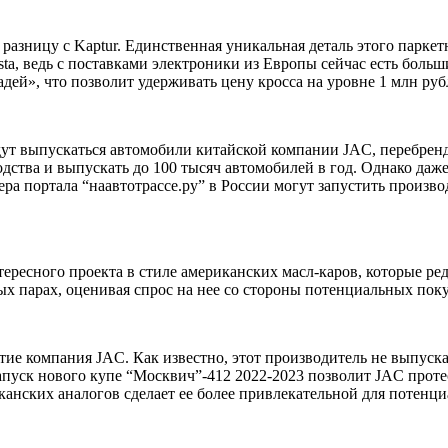
 разницу с Kaptur. Единственная уникальная деталь этого паркет
sta
, ведь с поставками электроники из Европы сейчас есть боль
дей», что позволит удерживать цену кросса на уровне 1 млн руб
дут выпускаться автомобили
китайской компании JAC
, перебрен
ства и выпускать до 100 тысяч автомобилей в год. Однако даже
нера
портала “наавтотрассе.ру”
в России могут запустить произво
есного проекта в стиле американских масл-каров, которые редк
ых парах, оценивая спрос на нее со стороны потенциальных пок
тие компания JAC. Как известно, этот производитель не выпуск
пуск нового купе “Москвич”-412 2022-2023 позволит JAC протес
иканских аналогов сделает ее более привлекательной для потенц