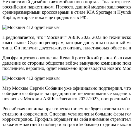
Независимый дизайнер автомобильного портала “наавтотрассе.
российским паркетником. Прелесть данной модели заключается 
среднеразмерными кроссоверами в стиле
KIA Sportage
и
Hyunda
Kaptur
, которые пока еще продаются в РФ.
Предполагается, что “Москвич”-АЗЛК 2022-2023 по техническо
класс выше. Судя по рендерам, которые доступны на данный м
типа. Он получит двухэтажную оптику, пластиковых обвес на н
Для французского
концерна Renault
российский рынок был самы
давление со стороны общества всё же вынудило компанию покин
последнем, вероятно, будет налажено производство нового
Мос
Мэр Москвы Сергей Собянин уже официально подтвердил, что 
собирается собирать на предприятии перелицованные модели
появиться Москвич АЗЛК «Элегант» 2022-2023, построенный н
Российская новинка практически ничем не будет отличаться о
стильно и современно. Спереди установлены большие фары гол
корректировок. Профиль обращает на себя внимание стремит
также компактный спойлер и «строгий» бампер с одним выхло