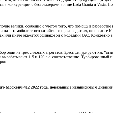
ся в конкуренции с бестселлерами в лице
Lada Granta
и
Vesta
. П
вполне велики, особенно с учетом того, что помощь в разработк
и на автомобили этого китайского производителя, но позднее
К
ак или иначе окажется одинаковой с моделями JAC. Конкретно в
бор один из трех силовых агрегатов. Здесь фигурируют как “ат
 вырабатывают 115 и 120 л.с. соответственно. Турбированный пр
ором.
о Москвич-412 2022 года, показанные независимым дизайнер