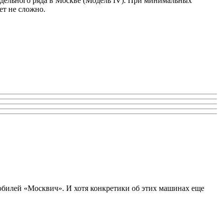
дельного ряда в Москве (Модель IV). При минимальных
ет не сложно.
билей «Москвич». И хотя конкретики об этих машинах еще