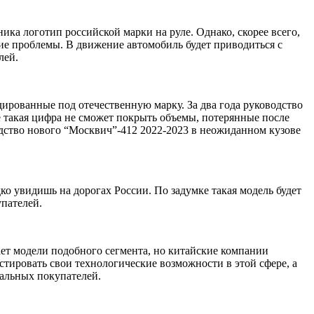
ника логотип российской марки на руле. Однако, скорее всего,
шие проблемы. В движение автомобиль будет приводиться с
лей.
дированные под отечественную марку. За два года руководство
 такая цифра не сможет покрыть объемы, потерянные после
дство нового “Москвич”-412 2022-2023 в неожиданном кузове
о увидишь на дорогах России. По задумке такая модель будет
упателей.
ает модели подобного сегмента, но китайские компании
тировать свои технологические возможности в этой сфере, а
иальных покупателей.