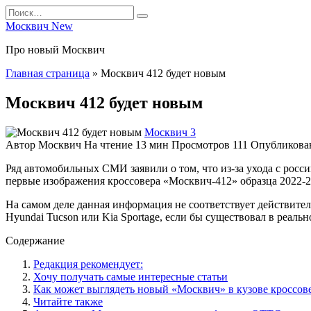
Перейти
Search
к
for:
Москвич New
содержанию
Про новый Москвич
Главная страница
»
Москвич 412 будет новым
Москвич 412 будет новым
Москвич 3
Автор
Москвич
На чтение
13 мин
Просмотров
111
Опубликова
Ряд автомобильных СМИ заявили о том, что из-за ухода с росс
первые изображения кроссовера «Москвич-412» образца 2022-2
На самом деле данная информация не соответствует действите
Hyundai Tucson
или
Kia Sportage
, если бы существовал в реаль
Содержание
Редакция рекомендует:
Хочу получать самые интересные статьи
Как может выглядеть новый «Москвич» в кузове кроссов
Читайте также