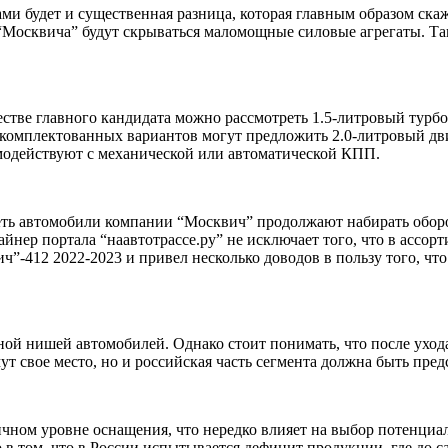
и будет и существенная разница, которая главным образом ска
 “Москвича” будут скрываться маломощные силовые агрегаты. Так
честве главного кандидата можно рассмотреть 1.5-литровый турбо
 укомплектованных вариантов могут предложить 2.0-литровый дви
имодействуют с механической или автоматической КПП.
деть автомобили
компании “Москвич”
продолжают набирать оборо
зайнер
портала “наавтотрассе.ру”
не исключает того, что в ассор
ч”-412 2022-2023 и привел несколько доводов в пользу того, чт
ной нишей автомобилей. Однако стоит понимать, что после уход
т свое место, но и российская часть сегмента должна быть пред
ичном уровне оснащения, что нередко влияет на выбор потенциа
 в том, что в России испытывается дефицит продукции, где до