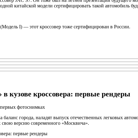
ссовер JAC S7. Он тоже был на
летней презентации
будущего мо
сходной китайской модели сертифицировать такой автомобиль буд
(Модель I) — этот кроссовер тоже сертифицирован в России.
в кузове кроссовера: первые рендеры
 первых фотоснимках
а баланс города,
наладят выпуск
отечественных легковых автомо
рах свою версию современного «Москвича».