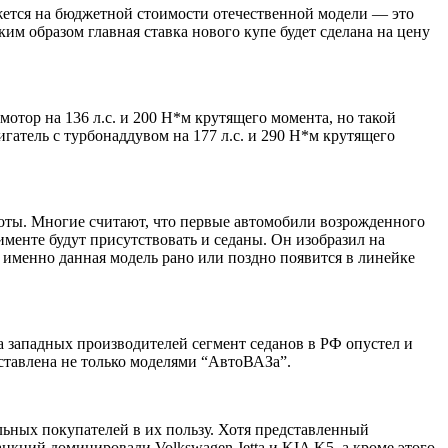
жется на бюджетной стоимости отечественной модели — это
им образом главная ставка нового купе будет сделана на цену
мотор на 136 л.с. и 200 Н*м крутящего момента, но такой
гатель с турбонаддувом на 177 л.с. и 290 Н*м крутящего
ты. Многие считают, что первые автомобили возрожденного
тименте будут присутствовать и седаны. Он изобразил на
о именно данная модель рано или поздно появится в линейке
а западных производителей сегмент седанов в РФ опустел и
ставлена не только моделями “
АвтоВАЗа
”.
льных покупателей в их пользу. Хотя представленный
 санкций доминировали
Volkswagen Jetta
и
KIA K5
, а кроме этого,