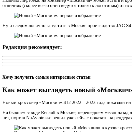
Помимо лифтбэка, на конвейер «Москвича» может встать и кро
отличиях (скорее всего они сведутся только к логотипам) от и
Ну и следом логично запустить в Москве производство JAC S4 
Редакция рекомендует:
Хочу получать самые интересные статьи
Как может выглядеть новый «Москвич» 
Новый кроссовер «Москвич»-412 2022—2023 года показали на
На бывшем заводе Renault в Москве, перешедшем месяц назад н
нет, портал NaAvtotrasse решил уже сейчас показать на ренде