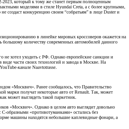
2-2023, который к тому же станет первым полноценным
омпактными моделями в стиле
Hyundai Creta
, а с более крупными,
ер не создаст конкуренцию своим “собратьям” в лице
Duster
и
 позиционированию в линейке мировых кроссоверов окажется на
ать большому количеству современных автомобилей данного
 не хотел уходить с РФ. Однако европейские санкции и
 виде части своих технологий и завода в Москве. На
YouTube-канале Naavtotrasse
.
ндом «Москвич». Ранее сообщалось, что Правительство
кой марки получат некоторые авто от Renault. Так, может
как может выглядеть такой паркетник.
иков «Москвич». Однако в целом авто выглядит довольно
 с С-образными «противотуманками» остались без
орме машины находятся небольшие каплевидные фонари, а