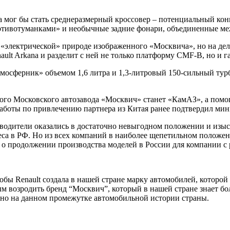
мог бы стать среднеразмерный кроссовер – потенциальный конку
отивотуманками» и необычные задние фонари, объединенные меж
 «электрической» природе изображенного «Москвича», но на деле
lt Arkana и разделит с ней не только платформу CMF-B, но и г
мосферник» объемом 1,6 литра и 1,3-литровый 150-сильный турб
 Московского автозавода «Москвич» станет «КамАЗ», а помогат
аботы по привлечению партнера из Китая ранее
подтвердил
мини
водители оказались в достаточно невыгодном положении и изыс
еса в РФ. Но из всех компаний в наиболее щепетильном положе
с о продолжении производства моделей в России для компании с
бы Renault создала в нашей стране марку автомобилей, которой
м возродить бренд “Москвич”, который в нашей стране знает бо
но на данном промежутке автомобильной истории страны.