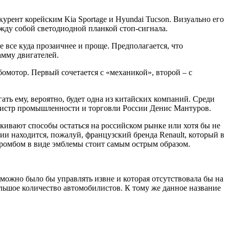
рент корейским Kia Sportage и Hyundai Tucson. Визуально его
ду собой светодиодной планкой стоп-сигнала.
 все куда прозаичнее и проще. Предполагается, что
амму двигателей.
омотор. Первый сочетается с «механикой», второй – с
ь ему, вероятно, будет одна из китайских компаний. Среди
стр промышленности и торговли России Денис Мантуров.
кивают способы остаться на российском рынке или хотя бы не
нии находится, пожалуй,
французский бренда Renault
, который в
 ромбом в виде эмблемы стоит самым острым образом.
 можно было бы управлять извне и которая отсутствовала бы на
льшое количество автомобилистов. К тому же данное название