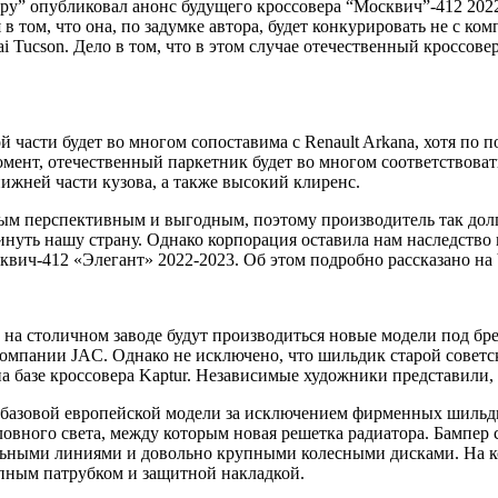
ру” опубликовал анонс будущего кроссовера “Москвич”-412 202
в том, что она, по задумке автора, будет конкурировать не с к
i Tucson
. Дело в том, что в этом случае отечественный кроссов
й части будет во многом сопоставима с
Renault Arkana
, хотя по
омент, отечественный паркетник будет во многом соответствов
ижней части кузова, а также высокий клиренс.
м перспективным и выгодным, поэтому производитель так долго
уть нашу страну. Однако корпорация оставила нам наследство в
квич
-412 «Элегант» 2022-2023. Об этом подробно рассказано на
на столичном заводе будут производиться новые модели под бре
компании JAC
. Однако не исключено, что шильдик старой советс
а базе
кроссовера Kaptur
. Независимые художники представили, 
т базовой европейской модели за исключением фирменных шильд
овного света, между которым новая решетка радиатора. Бампер
ельными линиями и довольно крупными колесными дисками. На к
пным патрубком и защитной накладкой.