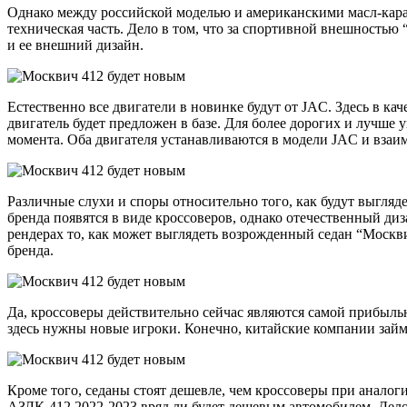
Однако между российской моделью и американскими масл-карам
техническая часть. Дело в том, что за спортивной внешностью
и ее внешний дизайн.
Естественно все двигатели в новинке будут от JAC. Здесь в ка
двигатель будет предложен в базе. Для более дорогих и лучше
момента. Оба двигателя устанавливаются в модели JAC и вза
Различные слухи и споры относительно того, как будут выгля
бренда появятся в виде кроссоверов, однако отечественный ди
рендерах то, как может выглядеть возрожденный седан “Москви
бренда.
Да, кроссоверы действительно сейчас являются самой прибыль
здесь нужны новые игроки. Конечно, китайские компании займу
Кроме того, седаны стоят дешевле, чем кроссоверы при аналог
АЗЛК-412 2022-2023 вряд ли будет дешевым автомобилем. Дело