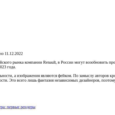
но
11.12.2022
ийского рынка
компании Renault
, в России могут возобновить п
023 года.
льности, а изображения являются фейком. По замыслу авторов к
ности. Это всего лишь фантазия независимых дизайнеров, поэтом
ера: первые рендеры