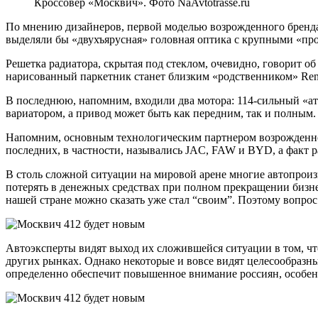
Кроссовер «Москвич». Фото NaAvtotrasse.ru
По мнению дизайнеров, первой моделью возрожденного бренда 
выделяли бы «двухъярусная» головная оптика с крупными «пр
Решетка радиатора, скрытая под стеклом, очевидно, говорит об
нарисованный паркетник станет близким «родственником» Renau
В последнюю, напомним, входили два мотора: 114-сильный «ат
вариатором, а привод может быть как передним, так и полным.
Напомним, основным технологическим партнером возрожденного
последних, в частности,
назывались
JAC, FAW и BYD, а факт р
В столь сложной ситуации на мировой арене многие автопроиз
потерять в денежных средствах при полном прекращении бизн
нашей стране можно сказать уже стал “своим”. Поэтому вопро
Автоэксперты видят выход их сложившейся ситуации в том, что
других рынках. Однако некоторые и вовсе видят целесообразны
определенно обеспечит повышенное внимание россиян, особен