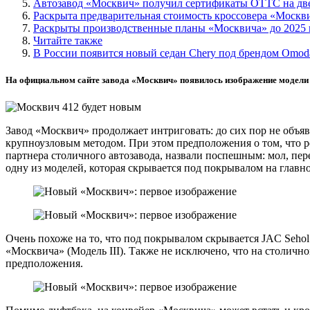
Автозавод «Москвич» получил сертификаты ОТТС на дв
Раскрыта предварительная стоимость кроссовера «Москв
Раскрыты производственные планы «Москвича» до 2025 
Читайте также
В России появится новый седан Chery под брендом Omod
На официальном сайте завода «Москвич» появилось изображение модели
Завод «Москвич» продолжает интриговать: до сих пор не объяв
крупноузловым методом. При этом предположения о том, что р
партнера столичного автозавода, назвали поспешным: мол, пер
одну из моделей, которая скрывается под покрывалом на
главн
Очень похоже на то, что под покрывалом скрывается JAC Sehol
«Москвича» (Модель III). Также не исключено, что на столичн
предположения.