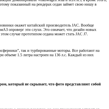
оэтому показанный на рендерах седан займет свою нишу в
е новинки окажет китайский
производитель JAC
. Вообще
амАЗ
опроверг эти слухи. Это означает, что дизайн новых
 этом случае прототипом седана может стать
JAC J7
.
мосферники”, так и турбированные моторы. Все работают на
и объеме 1.5 литра настроен на 136 л.с. Каждый из них
ом, который не скрывает, что фото представляют собой