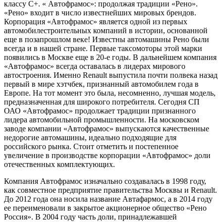
классу C+. « Автофрамос»: продолжая традиции «Рено».
«Рено» входит в число известнейших мировых брендов.
Корпорация «Автофрамос» является одной из первых
автомобилестроительных компаний в истории, основанной
еще в позапрошлом веке! Известны автомашины Рено были
всегда и в нашей стране. Первые таксомоторы этой марки
появились в Москве еще в 20-е годы. В дальнейшем компания
«Автофрамос» всегда оставалась в лидерах мирового
автостроения. Именно Renault выпустила почти полвека назад
первый в мире хэтчбек, признанный автомобилем года в
Европе. На тот момент это была, несомненно, лучшая модель,
предназначенная для широкого потребителя. Сегодня СП
ОАО «Автофрамос» продолжает традиции признанного
лидера автомобильной промышленности. На московском
заводе компании «Автофрамос» выпускаются качественные
недорогие автомашины, идеально подходящие для
российского рынка. Стоит отметить и постепенное
увеличение в производстве корпорации «Автофрамос» доли
отечественных комплектующих.
Компания Автофрамос изначально создавалась в 1998 году,
как совместное предприятие правительства Москвы и Renault.
До 2012 года она носила название Автафармос, а в 2014 году
ее переименовали в закрытое акционерное общество «Рено
Россия». В 2004 году часть доли, принадлежавшей