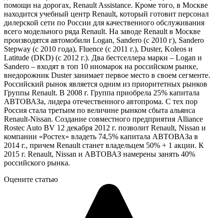
помощи на дорогах, Renault Assistance. Кроме того, в Москве
находится учебный центр Renault, который готовит персонал
дилерской сети по России для качественного обслуживания
всего модельного ряда Renault. На заводе Renault в Москве
производятся автомобили Logan, Sandero (c 2010 г), Sandero
Stepway (c 2010 года), Fluence (c 2011 г.), Duster, Koleos и
Latitude (DKD) (c 2012 г.). Два бестселлера марки – Logan и
Sandero – входят в топ 10 иномарок на российском рынке,
внедорожник Duster занимает первое место в своем сегменте.
Российский рынок является одним из приоритетных рынков
Группы Renault. В 2008 г. Группа приобрела 25% капитала
АВТОВАЗа, лидера отечественного автопрома. С тех пор
Россия стала третьим по величине рынком сбыта альянса
Renault-Nissan. Создание совместного предприятия Alliance
Rostec Auto BV 12 декабря 2012 г. позволит Renault, Nissan и
компании «Ростех» владеть 74,5% капитала АВТОВАЗа в
2014 г., причем Renault станет владельцем 50% + 1 акции. К
2015 г. Renault, Nissan и АВТОВАЗ намерены занять 40%
российского рынка.
Оцените статью