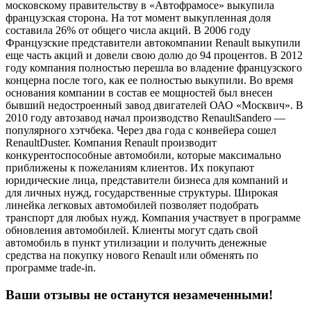
московскому правительству в «Автофрамосе» выкупила
французская сторона. На тот момент выкупленная доля
составила 26% от общего числа акций. В 2006 году
Французские представители автокомпании Renault выкупили
еще часть акций и довели свою долю до 94 процентов. В 2012
году компания полностью перешла во владение французского
концерна после того, как ее полностью выкупили. Во время
основания компании в состав ее мощностей был внесен
бывший недостроенный завод двигателей ОАО «Москвич». В
2010 году автозавод начал производство RenaultSandero —
популярного хэтчбека. Через два года с конвейера сошел
RenaultDuster. Компания Renault производит
конкурентоспособные автомобили, которые максимально
приближены к пожеланиям клиентов. Их покупают
юридические лица, представители бизнеса для компаний и
для личных нужд, государственные структуры. Широкая
линейка легковых автомобилей позволяет подобрать
транспорт для любых нужд. Компания участвует в программе
обновления автомобилей. Клиенты могут сдать свой
автомобиль в пункт утилизации и получить денежные
средства на покупку нового Renault или обменять по
программе trade-in.
Ваши отзывы не останутся незамеченными!