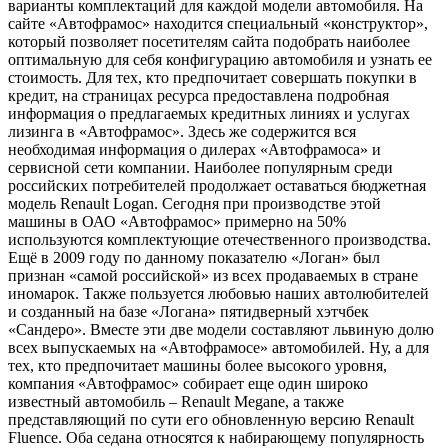
варианты комплектаций для каждой модели автомобиля. На
сайте «Автофрамос» находится специальный «конструктор»,
который позволяет посетителям сайта подобрать наиболее
оптимальную для себя конфигурацию автомобиля и узнать ее
стоимость. Для тех, кто предпочитает совершать покупки в
кредит, на страницах ресурса предоставлена подробная
информация о предлагаемых кредитных линиях и услугах
лизинга в «Автофрамос». Здесь же содержится вся
необходимая информация о дилерах «Автофрамоса» и
сервисной сети компании. Наиболее популярным среди
российских потребителей продолжает оставаться бюджетная
модель Renault Logan. Сегодня при производстве этой
машины в ОАО «Автофрамос» примерно на 50%
используются комплектующие отечественного производства.
Ещё в 2009 году по данному показателю «Логан» был
признан «самой российской» из всех продаваемых в стране
иномарок. Также пользуется любовью наших автолюбителей
и созданный на базе «Логана» пятидверный хэтчбек
«Сандеро». Вместе эти две модели составляют львиную долю
всех выпускаемых на «Автофрамосе» автомобилей. Ну, а для
тех, кто предпочитает машины более высокого уровня,
компания «Автофрамос» собирает еще один широко
известный автомобиль – Renault Megane, а также
представляющий по сути его обновленную версию Renault
Fluence. Оба седана относятся к набирающему популярность