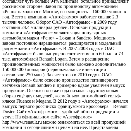
составляет чуть больше 94% капитала, остальное принадлежит
российской стороне. Завод по производству автомобилей
«Рено» находится в Москве, его мощность – 160.000 машин в
год. Всего в компании «Автофрамос» работает свыше 2.3
тысячи человек. Оборот ОАО «Автофрамос» в 2009 году
составил 24.4 миллиарда рублей. Основой продукции
компании «Автофрамос» являются два популярных
автомобиля марки «Рено» – Logan и Sandero. Мощность
завода постоянно наращивается, расширяется и модельный
ряд компании «Автофрамос». В 2007-2008 годах в ОАО
«Автофрамос» было выпущено соответственно 69 тыс. и 73
тыс. автомобилей Renault Logan. Затем в расширение
производственных мощностей было вложено дополнительно
150.000.000 долларов (первоначальные инвестиции
составляли 250 млн.). За счет этого в 2010 году в ОАО
«Автофрамос» было освоено производство пятидверного
хэтчбека Renault Sandero и примерно вдвое увеличен выпуск
продукции. Осенью того же года началась крупноузловая
сборка ещё двух моделей, «семейных» автомобилей гольф-
класса Fluence и Megane. В 2012 году в «Автофрамос» начался
выпуск первого российско-французского кроссовера – Renault
Duster. Сайт «Автофрамос» – удобный обзор продукции и
услуг. На официальном сайте «Автофрамос»
http://www.renault.ru можно ознакомиться со всей продукцией
компании и сегодняшними ценами на нее. Представлены