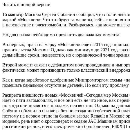
Читать в полной версии
16 мая мэр Москвы Сергей Собянин сообщил, что столичный за
маркой «Москвич». Что это будут за машины, сейчас непонятно
в перспективе и электромобили. Разбираемся, как может выгл
Но для начала необходимо прояснить два важных момента.
Во-первых, права на марку «Москвич» еще с 2015 года принадл
правительства Москвы. Однако как минимум до 2021 года эксп
дальнейшие сроки, неизвестно, но с юридической точки зрени
Второй момент связан с дефицитом полупроводников и импор
фактически может производить только классический внедорож
Как и когда заработают одобренные Минпромторгом схемы «па
помешать банальное отсутствие деталей. Но если эту проблему 
Раскрыта внешность новых «Москвичей»Сегодня мэр Москвы Сер
идет о пяти автомобилях, и все они есть не что иное, как пе
но когда они появятся в продаже, неизвестно. Однако на да
Собянин объявил о начале работ по созданию собственной пла
поэтому на первом этапе на бывшем заводе Renault в Москве 
моделей, речь идет о кроссоверах и седане JAC.Машинам присво
российский рынок, и его электрический брат-близнец E40X (150