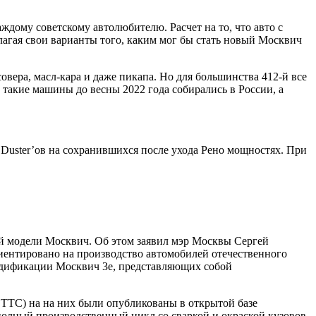
дому советскому автолюбителю. Расчет на то, что авто с
лагая свои варианты того, каким мог бы стать новый Москвич
овера, масл-кара и даже пикапа. Но для большинства 412-й все
ь такие машины до весны 2022 года собирались в России, а
Duster’ов на сохранившихся после ухода Рено мощностях. При
ой модели Москвич. Об этом заявил мэр Москвы Сергей
риентировано на производство автомобилей отечественного
 модификации Москвич 3е, представляющих собой
ОТТС) на на них были опубликованы в открытой базе
 полный производственный цикл со сваркой и окраской кузовов.