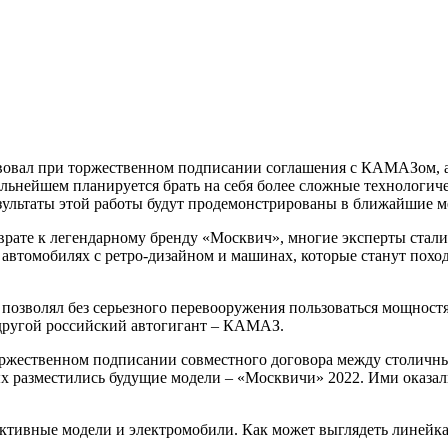
вовал при торжественном подписании соглашения с КАМАЗом, а
 дальнейшем планируется брать на себя более сложные технологи
ультаты этой работы будут продемонстрированы в ближайшие ме
врате к легендарному бренду «Москвич», многие эксперты стали 
 автомобилях с ретро-дизайном и машинах, которые станут поход
позволял без серьезного перевооружения пользоваться мощностя
 другой российский автогигант – КАМАЗ.
а торжественном подписании совместного договора между столи
х разместились будущие модели – «Москвичи» 2022. Ими оказа
ективные модели и электромобили. Как может выглядеть линейк