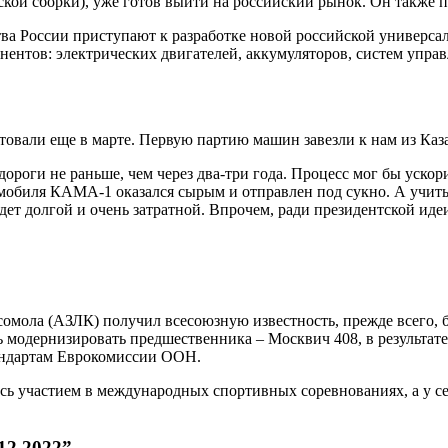
ской сборки), уже готов выйти на российский рынок. Он также 
а России приступают к разработке новой российской универса
ентов: электрических двигателей, аккумуляторов, систем упра
овали еще в марте. Первую партию машин завезли к нам из Каза
дороги не раньше, чем через два-три года. Процесс мог бы уско
омобиля КАМА-1 оказался сырым и отправлен под сукно. А учит
дет долгой и очень затратной. Впрочем, ради президентской иде
омола (АЗЛК) получил всесоюзную известность, прежде всего, 
 модернизировать предшественника – Москвич 408, в результате
андартам Еврокомиссии ООН.
ась участием в международных спортивных соревнованиях, а у се
12 2022”