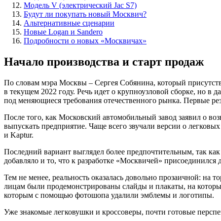
Модель V (электрический Jac S7)
Будут ли покупать новый Москвич?
Альтернативные сценарии
Новые Logan и Sandero
Подробности о новых «Москвичах»
Начало производства и старт продаж
По словам мэра Москвы – Сергея Собянина, который присутст
в текущем 2022 году. Речь идет о крупноузловой сборке, но в
под меняющиеся требования отечественного рынка. Первые рез
После того, как Московский автомобильный завод заявил о воз
выпускать предприятие. Чаще всего звучали версии о легковых
и Kaptur.
Последний вариант выглядел более предпочтительным, так как 
добавляло и то, что к разработке «Москвичей» присоединился
Тем не менее, реальность оказалась довольно прозаичной: н
лицам были продемонстрированы слайды и плакаты, на которы
которым с помощью фотошопа удалили эмблемы и логотипы.
Уже знакомые легковушки и кроссоверы, почти готовые персп