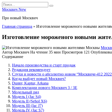
Перейти
Search
к
for:
Москвич New
содержанию
Про новый Москвич
Главная страница
»
Изготовление мороженого новыми жителя
Изготовление мороженого новыми жит
Москв
Автор
Москвич
На чтение
35 мин
Просмотров
121
Опубликова
Содержание
Начало производства и старт продаж
Редакция рекомендует
Слухи и новости о абсолютно новом “Москвиче-412 2022
Когда выйдет новый Москвич?
Duster, Kaptur, Arkana
Комплектации нового Москвич 3 / 3Е
Модельный ряд
Модель I (Jac S4)
Модель II (Sehol X6)
Модель III (Jac J7)
Модель IV (Jac S7)