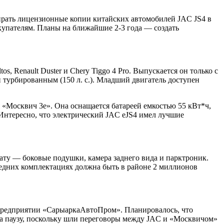
бирать лицензионные копии китайских автомобилей JAC JS4 в
окупателям. Планы на ближайшие 2-3 года — создать
, Renault Duster и Chery Tiggo 4 Pro. Выпускается он только с
и турбированным (150 л. с.). Младший двигатель доступен
 «Москвич 3е». Она оснащается батареей емкостью 55 кВт*ч,
Интересно, что электрический JAC eJS4 имел лучшие
лату — боковые подушки, камера заднего вида и парктроник.
средних комплектациях должна быть в районе 2 миллионов
м предприятии «СарыаркаАвтоПром». Планировалось, что
 на паузу, поскольку шли переговоры между JAC и «Москвичом»