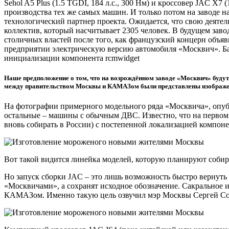
Sehol A5 Plus (1.5 TGDI, 184 л.с., 300 Нм) и кроссовер JAC X7
производства тех же самых машин. И только потом на заводе 
технологический партнер проекта. Ожидается, что свою деяте
коллектив, который насчитывает 2305 человек. В будущем зав
столичных властей после того, как французский концерн объяв
предприятии электрическую версию автомобиля «Москвич». Бат
инициализации компонента rcmwidget
Наше предположение о том, что на возрождённом заводе «Москвич» буду
между правительством Москвы и КАМАЗом были представлены изображе
На фотографии примерного модельного ряда «Москвича», опубл
остальные – машины с обычным ДВС. Известно, что на первом 
вновь собирать в России) с постепенной локализацией компонен
Вот такой видится линейка моделей, которую планируют соби
Но запуск сборки JAC – это лишь возможность быстро вернуть з
«Москвичами», а сохранят исходное обозначение. Сакральное и
КАМАЗом. Именно такую цель озвучил мэр Москвы Сергей Со