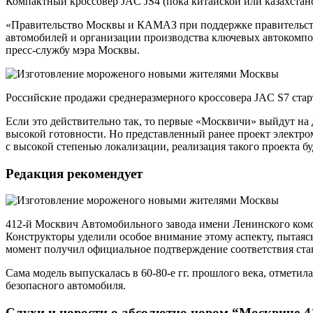
Компактный кроссовер JAC JS4 (пока китайской или казахстан
«Правительство Москвы и КАМАЗ при поддержке правительств
автомобилей и организации производства ключевых автокомпон
пресс-службу мэра Москвы.
Российские продажи среднеразмерного кроссовера JAC S7 старт
Если это действительно так, то первые «Москвичи» выйдут на 
высокой готовности. Но представленный ранее проект электр
с высокой степенью локализации, реализация такого проекта бу
Редакция рекомендует
412-й Москвич Автомобильного завода имени Ленинского комс
Конструкторы уделили особое внимание этому аспекту, пытаясь
момент получил официальное подтверждение соответствия ст
Сама модель выпускалась в 60-80-е гг. прошлого века, отметил
безопасного автомобиля.
Слухи и новости о абсолютно новом “Москвиче-4