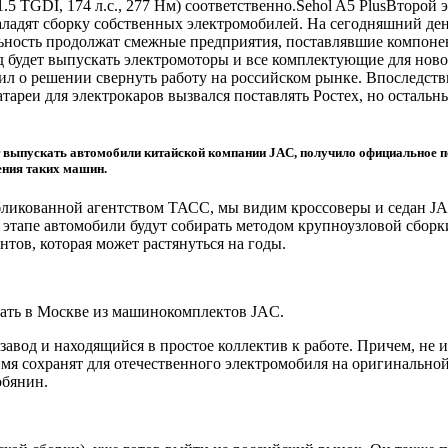
 (1.5 TGDI, 174 л.с., 277 Нм) соответственно.Sehol A5 PlusВторо
наладят сборку собственных электромобилей. На сегодняшний д
льность продолжат смежные предприятия, поставлявшие компонен
од будет выпускать электромоторы и все комплектующие для нов
ил о решении свернуть работу на российском рынке. Впоследств
ареи для электрокаров вызвался поставлять Ростех, но осталь
т выпускать автомобили китайской компании JAC, получило официальное п
ния таких машин.
икованной агентством ТАСС, мы видим кроссоверы и седан JAC.
этапе автомобили будут собирать методом крупноузловой сборки
тов, которая может растянуться на годы.
рать в Москве из машинокомплектов JAC.
авод и находящийся в простое коллектив к работе. Причем, не и
мя сохранят для отечественного электромобиля на оригинальной
бянин.