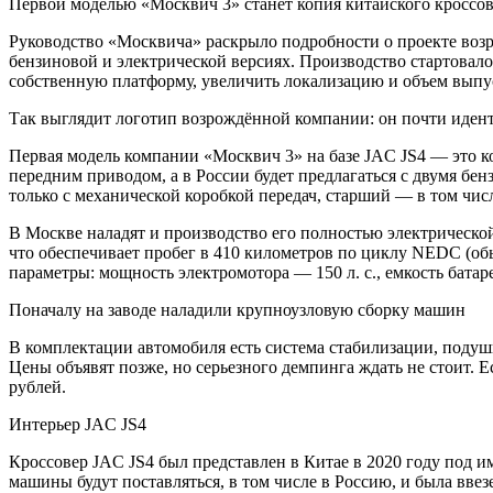
Первой моделью «Москвич 3» станет копия китайского кроссов
Руководство «Москвича» раскрыло подробности о проекте возр
бензиновой и электрической версиях. Производство стартовало
собственную платформу, увеличить локализацию и объем выпу
Так выглядит логотип возрождённой компании: он почти идент
Первая модель компании «Москвич 3» на базе JAC JS4 — это комп
передним приводом, а в России будет предлагаться с двумя бен
только с механической коробкой передач, старший — в том числ
В Москве наладят и производство его полностью электрической
что обеспечивает пробег в 410 километров по циклу NEDC (об
параметры: мощность электромотора — 150 л. с., емкость батар
Поначалу на заводе наладили крупноузловую сборку машин
В комплектации автомобиля есть система стабилизации, подушк
Цены объявят позже, но серьезного демпинга ждать не стоит. 
рублей.
Интерьер JAC JS4
Кроссовер JAC JS4 был представлен в Китае в 2020 году под и
машины будут поставляться, в том числе в Россию, и была вве