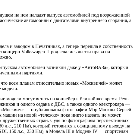
будущем на нем наладят выпуск автомобилей под возрожденной
ассические автомобили с двигателями внутреннего сгорания, а
ела и заводом в Печатниках, а теперь перешла в собственность
 концерн Volkswagen. Продлевались ли эти права на
олжно.
ыпуском автомобилей возникли даже у «АвтоВАЗа», который
ниченными партиями.
, что всем планам относительно новых «Москвичей» может
е модели.
е модели могут встать на конвейер в ближайшее время. Речь
ожников и одного седана с ДВС, а также одного электрокара —
били «Москвич» — опубликованы фотографии.Мэр Москвы Сергей
 машин на новой «тележке» пока никто назвать не может,
ых дружественных стран. Судя по фотографиям перспективных
50 л.с., 210 Нм), который готовится к официальному выходу на
I, 150 л.с., 230 Нм), а Модель III и Модель IV — спортседан