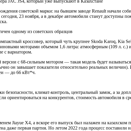
ера JAC JS4, который уже выпускают в Казахстане
ождения советской марки: на бывшем заводе Renault начали со
 сегодня, 23 ноября, а в декабре автомобили станут доступны п
ска.
ичен одному из советских образцов
актный кроссовер, который чуть крупнее Skoda Karoq, Kia Seltos
зиновыми моторами объемом 1,6 литра: атмосферным (109 л. с.) 
е с вариатором.
 версии с 68-сильным мотором — такая модель будет называться
ычно он завышает показатели относительно реальных величин). 
еи — до 66 кВт*ч.
и безопасности, климат-контроль, центральный замок, а за доп
Если ориентироваться на конкурентов, стоимость автомобиля в 
менем Jiayue X4, а вскоре его выпуск был налажен на казахско
зена даже первая партия. Но летом 2022 года процесс поставили