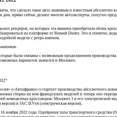
а, что сделало такое авто знаковым и известным абсолютно каж
и дни, прямо сейчас делают многие автоэксперты, попутно пред
ьских рендеров, на которых эта машина приобретала облик кросс
азироваться на платформе от Renault Duster. Это и понятно, вед
подобной модели с ретро-именем.
лашников.
которые были связаны с возможным продолжением производства 
 возможных вариантов значился и Москвич.
022”
Россия» («Автофрамос») стартует производство абсолютного нов
ановки сборки на нем французских моделей и теперь оно перео
оделей компактных кроссоверов: Москвич 3 и его электрической
версия) и JAC iEVs4 (электрическая версия).
6 ноября 2022 года. Одобрения типа транспортного средства (
ираться крупноузловым методом, а после планируется переход на