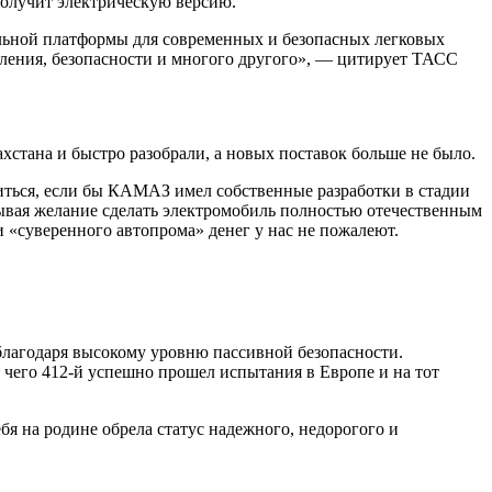
получит электрическую версию.
льной платформы для современных и безопасных легковых
вления, безопасности и многого другого», — цитирует ТАСС
хстана и быстро разобрали, а новых поставок больше не было.
риться, если бы КАМАЗ имел собственные разработки в стадии
ывая желание сделать электромобиль полностью отечественным
и «суверенного автопрома» денег у нас не пожалеют.
благодаря высокому уровню пассивной безопасности.
 чего 412-й успешно прошел испытания в Европе и на тот
бя на родине обрела статус надежного, недорогого и