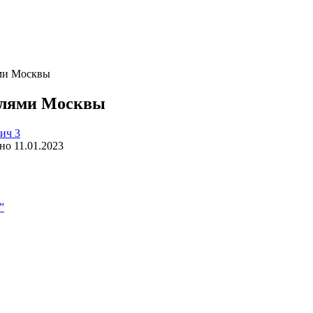
ми Москвы
елями Москвы
ич 3
но
11.01.2023
”