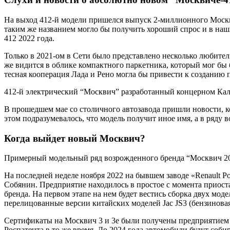
На выход 412-й модели пришелся выпуск 2-миллионного Москвич
таким же названием могло бы получить хороший спрос и в наш
412 2022 года.
Только в 2021-ом в Сети было представлено несколько любител
же видится в облике компактного паркетника, который мог бы б
тесная кооперация Лада и Рено могла бы привести к созданию 
412-й электрический “Москвич” разработанный концерном Ка
В прошедшем мае со столичного автозавода пришли новости, 
этом подразумевалось, что модель получит иное имя, а в ряду
Когда выйдет новый Москвич?
Примерный модельный ряд возрожденного бренда “Москвич 2
На последней неделе ноября 2022 на бывшем заводе «Renault 
Собянин. Предприятие находилось в простое с момента приост
бренда. На первом этапе на нем будет вестись сборка двух м
перелицованные версии китайских моделей Jac JS3 (бензиновая 
Сертификаты на Москвич 3 и 3е были получены предприятием 1
Роспатента в то же время. До 2024 года автомобили будут соб