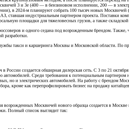
сквичей 3 и 3е (400 — в бензиновом исполнении, 200 — в элект
нии), в 2024-м планируют собрать 100 тысяч новых Москвичей (
З, ставшая индустриальным партнером проекта. Поставки комп
сальную площадки для тяжеловесных грузов, а также складской
россоверов и одного седана под возрожденным брендом. Также, ч
й разработки.
ужбы такси и каршеринга Москвы и Московской области. По пр
 России создается обширная дилерская сеть. С 3 по 21 октября 
 автомобилей. Среди требования к потенциальным партнером на
овых, но и электрических автомобилей. На работу с брендом М
ыбора, кроме как перепрофилировать бизнес на продажу китайце
я возрожденных Москвичей нового образца создается в Москве 
рки. Полный список выглядит так: