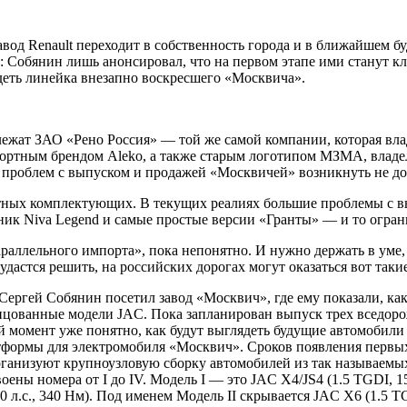
вод Renault переходит в собственность города и в ближайшем 
: Собянин лишь анонсировал, что на первом этапе ими станут кл
ядеть линейка внезапно воскресшего «Москвича».
ежат ЗАО «Рено Россия» — той же самой компании, которая влад
ортным брендом Aleko, а также старым логотипом МЗМА, владел
я проблем с выпуском и продажей «Москвичей» возникнуть не д
тных комплектующих. В текущих реалиях большие проблемы с в
ник Niva Legend и самые простые версии «Гранты» — и то огра
раллельного импорта», пока непонятно. И нужно держать в уме
удастся решить, на российских дорогах могут оказаться вот таки
гей Собянин посетил завод «Москвич», где ему показали, каки
релицованные модели JAC. Пока запланирован выпуск трех вседор
нный момент уже понятно, как будут выглядеть будущие автомо
тформы для электромобиля «Москвич». Сроков появления первых
организуют крупноузловую сборку автомобилей из так называем
ены номера от I до IV. Модель I — это JAC X4/JS4 (1.5 TGDI, 1
 л.с., 340 Нм). Под именем Модель II скрывается JAC X6 (1.5 TGD