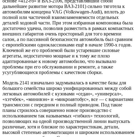
основе «412-го» и ВАЗ-2106, представлявший собой
дальнейшее развитие мотора ВАЗ-2101) сильно тяготела к
автомобилям концерна VAG (Volkswagen-Audi), вплоть до
полной или частичной взаимозаменяемости отдельных
деталей ходовой части. При этом избранная компоновка была
достаточно удачна, позволив разместить в рамках компактных
внешних габаритов очень просторный для того времени
салон, а по пассивной безопасности автомобиль был сравним
с европейскими одноклассниками ещё в начале 1990-х годов.
Ключевой же его проблемой были устаревшие силовые
агрегаты, недостаточно мощные и к тому же плохо
адаптированные к новому автомобилю, что вызывало
проблемы при его обслуживании и ремонте, а также
усугубляющиеся проблемы с качеством сборки.
Модель 2141 изначально задумывалась в качестве базы для
большого семейства широко унифицированных между собой
легковых автомобилей с кузовами «седан», «универсал»,
«хэтчбек», «минивэн» и «микроавтобус», все — с вариантами
трансмиссии с передним и полный приводом. Под такие
планы строилось совершенно новое производство с
использованием так называемых «гибких» технологий,
позволяющих на одной производственной линии выпускать
различные, хотя и близкие по характеристикам, детали,
высокой степенью автоматизации и широким использованием