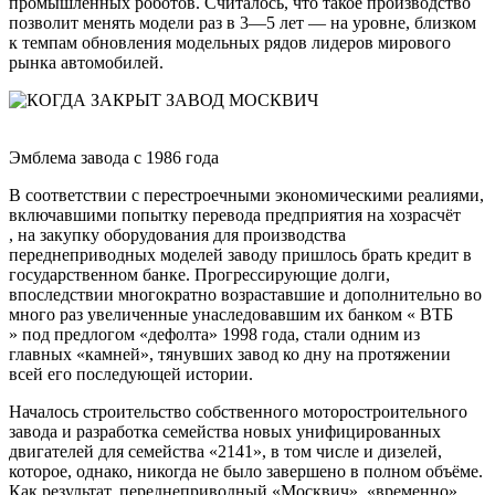
промышленных роботов. Считалось, что такое производство
позволит менять модели раз в 3—5 лет — на уровне, близком
к темпам обновления модельных рядов лидеров мирового
рынка автомобилей.
Эмблема завода с 1986 года
В соответствии с перестроечными экономическими реалиями,
включавшими попытку перевода предприятия на
хозрасчёт
, на закупку оборудования для производства
переднеприводных моделей заводу пришлось брать кредит в
государственном банке. Прогрессирующие долги,
впоследствии многократно возраставшие и дополнительно во
много раз увеличенные унаследовавшим их банком «
ВТБ
» под предлогом «дефолта» 1998 года, стали одним из
главных «камней», тянувших завод ко дну на протяжении
всей его последующей истории.
Началось строительство собственного моторостроительного
завода и разработка семейства новых унифицированных
двигателей для семейства «2141», в том числе и дизелей,
которое, однако, никогда не было завершено в полном объёме.
Как результат, переднеприводный «Москвич», «временно»