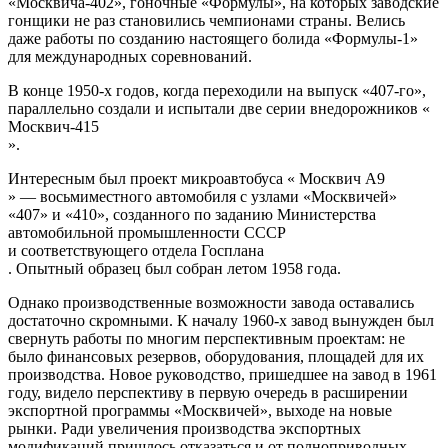
«Москвича-402», гоночные «Формулы», на которых заводские
гонщики не раз становились чемпионами страны. Велись
даже работы по созданию настоящего болида «Формулы-1»
для международных соревнований.
В конце 1950-х годов, когда переходили на выпуск «407-го»,
параллельно создали и испытали две серии внедорожников «
Москвич-415
».
Интересным был проект микроавтобуса «
Москвич А9
» — восьмиместного автомобиля с узлами «Москвичей»
«407» и «410», созданного по заданию Министерства
автомобильной промышленности
СССР
и соответствующего отдела
Госплана
. Опытный образец был собран летом 1958 года.
Однако производственные возможности завода оставались
достаточно скромными. К началу 1960-х завод вынужден был
свернуть работы по многим перспективным проектам: не
было финансовых резервов, оборудования, площадей для их
производства. Новое руководство, пришедшее на завод в 1961
году, видело перспективу в первую очередь в расширении
экспортной программы «Москвичей», выходе на новые
рынки. Ради увеличения производства экспортных
модификаций пришлось отказаться и от полноприводных