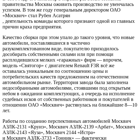
правительства Москвы оживить производство не увенчалась
успехом. В том же году генеральным директором ОАО
«Москвич» стал
Рубен Асатрян
, деятельность команды которого признают одной из главных
причин краха предприятия.
Качество сборки при этом упало до такого уровня, что новые
автомобили, поставлявшиеся в частично
разукомплектованном виде, покупателю приходилось
дособирать собственными силами или при помощи
расплодившихся мелких «гаражных» фирм — впрочем,
модель «Святогор» с двигателем Renault F3R всё же
оставалась уникальным по соотношению цены и
потребительских качеств предложением на отечественном
автомобильном рынке. Территория завода была заполнена
недособранными автомобилями, стоявшими под открытым
небом в ожидании комплектующих, а очередь на исполнение
судебных исков от собственных работников и покупателей в
отношении ОАО «Москвич» растянулась на ближайшие 8—10
лет.
Работы по созданию перспективных автомобилей Москвич
АЗЛК-2131 «Круиз», Москвич АЗЛК-2139 «Арбат», Москвич
АЗЛК-2143 «Яуза», Москвич 2144
«Истра»
и Москвич АЗЛК-3733 «Тонник» — фактически