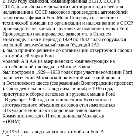
В 1929 году комиссия, командированная ВСНХ СССР в
США, для выбора американских автопроизводителей для
налаживания в СССР массового производства автомобилей
заключила с фирмой Ford Motor Company соглашение о
технической помощи по организации и налаживанию в СССР
производства легковых и грузовых автомобилей марки Ford.
Производство планировалось развернуть в Нижнем
Новгороде. Пока в период с 1929 по 1932 годы сооружался
основной автомобильный завод (будущий
ГАЗ
), было принято решение об организации отверточной сборки
автомобилей марки
Ford
моделей A и АА из американских комплектующих на
автосборочной площадке в Москве.
Завод
был построен в 1929—1930 годах при участии компании
Ford
на пересечении
Московской окружной железной дороги
и Остаповского шоссе (современный
Волгоградский проспект
). Свою деятельность завод начал в ноябре 1930 года,
приступив к сборке легковых и грузовых машин
Ford
. В декабре 1930 года постановлением Всесоюзного
автотракторного объединения завод стал именоваться
«Государственный автосборочный завод имени
Коммунистического Интернационала Молодёжи
» (КИМ).
До 1933 года завод выпускал автомобили
Ford A