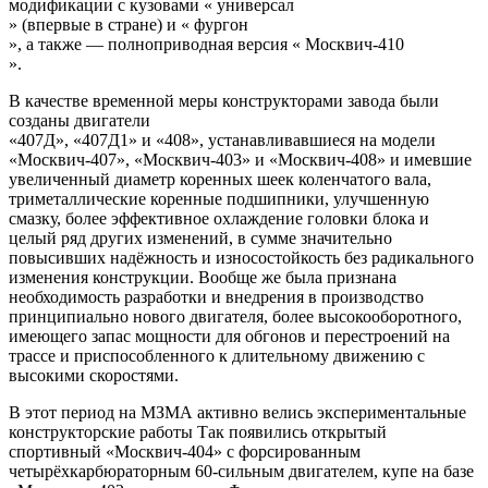
модификации с кузовами «
универсал
» (впервые в стране) и «
фургон
», а также — полноприводная версия «
Москвич-410
».
В качестве временной меры конструкторами завода были
созданы
двигатели
«407Д», «407Д1» и «408», устанавливавшиеся на модели
«Москвич-407», «Москвич-403» и «Москвич-408» и имевшие
увеличенный диаметр коренных шеек коленчатого вала,
триметаллические коренные подшипники, улучшенную
смазку, более эффективное охлаждение головки блока и
целый ряд других изменений, в сумме значительно
повысивших надёжность и износостойкость без радикального
изменения конструкции. Вообще же была признана
необходимость разработки и внедрения в производство
принципиально нового двигателя, более высокооборотного,
имеющего запас мощности для обгонов и перестроений на
трассе и приспособленного к длительному движению с
высокими скоростями.
В этот период на МЗМА активно велись экспериментальные
конструкторские работы Так появились открытый
спортивный «Москвич-404» с форсированным
четырёхкарбюраторным 60-сильным двигателем, купе на базе