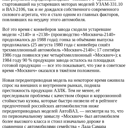
стартовавший на устаревших моторах моделей УЗАМ-331.10
и ВАЗ-2106, так и не дождался собственного современного
силового агрегата, что и стало одним из главных факторов,
повлиявших на неудачу этого автомобиля.
Всё это время с конвейеров завода сходили устаревшие
модели «2140» и «2138» (производство «Москвича-2140»
продолжалось до 1988 года); гонка за объёмами выпуска
продолжалась (25 августа 1980 года с конвейера сошёл
трехмиллионный автомобиль «Москвич-2140»; 17 сентября
1986 года появился уже четырёхмиллионный «Москвич»); к
1984 году 90 % продукции завода осталось на площадках
готовой продукции — все это показывает, что уже в советское
время «Москвич» оказался в тяжёлом положении.
Новая переднеприводная модель на некоторое время оживила
спрос на внешних и внутреннем рынках, подняла
престижность продукции АЗЛК. Тем не менее, её
преследовали проблемы с качеством сборки и коррозионной
стойкостью кузова, которые быстро низвели её в рейтинге
предпочтений российских автомобилистов ниже
переднеприводных моделей АвтоВАЗ, — несмотря на то, что
по первоначальному замыслу «Москвич» был автомобилем
более высокого класса и стоил изначально дороже в
сравнении с автомобилями семейства «
Лада Самара