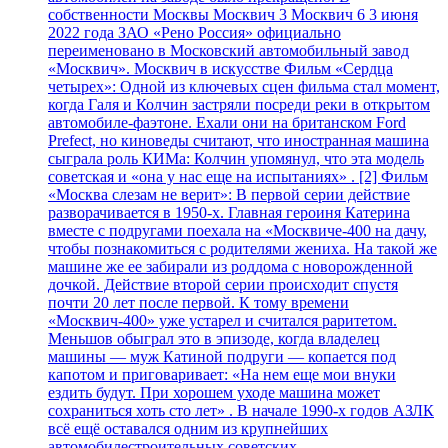
собственности Москвы Москвич 3 Москвич 6 3 июня
2022 года ЗАО «Рено Россия» официально
переименовано в Московский автомобильный завод
«Москвич». Москвич в искусстве Фильм «Сердца
четырех»: Одной из ключевых сцен фильма стал момент,
когда Галя и Колчин застряли посреди реки в открытом
автомобиле-фаэтоне. Ехали они на британском Ford
Prefect, но киноведы считают, что иностранная машина
сыграла роль КИМа: Колчин упомянул, что эта модель
советская и «она у нас еще на испытаниях» . [2] Фильм
«Москва слезам не верит»: В первой серии действие
разворачивается в 1950-х. Главная героиня Катерина
вместе с подругами поехала на «Москвиче-400 на дачу,
чтобы познакомиться с родителями жениха. На такой же
машине же ее забирали из роддома с новорожденной
дочкой. Действие второй серии происходит спустя
почти 20 лет после первой. К тому времени
«Москвич-400» уже устарел и считался раритетом.
Меньшов обыграл это в эпизоде, когда владелец
машины — муж Катиной подруги — копается под
капотом и приговаривает: «На нем еще мои внуки
ездить будут. При хорошем уходе машина может
сохраниться хоть сто лет» . В начале 1990-х годов АЗЛК
всё ещё оставался одним из крупнейших
автомобилестроительных советских