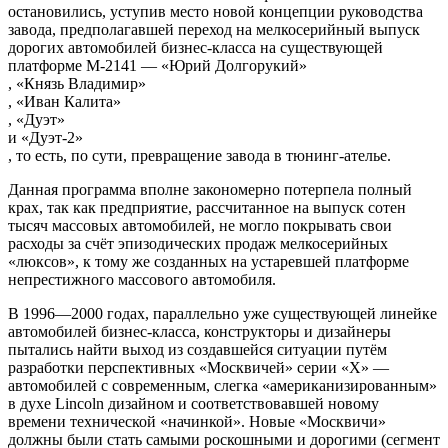
остановились, уступив место новой концепции руководства
завода, предполагавшей переход на мелкосерийный выпуск
дорогих автомобилей бизнес-класса на существующей
платформе М-2141 —
«Юрий Долгорукий»
,
«Князь Владимир»
,
«Иван Калита»
,
«Дуэт»
и
«Дуэт-2»
, то есть, по сути, превращение завода в тюнинг-ателье.
Данная программа вполне закономерно потерпела полный
крах, так как предприятие, рассчитанное на выпуск сотен
тысяч массовых автомобилей, не могло покрывать свои
расходы за счёт эпизодических продаж мелкосерийных
«люксов», к тому же созданных на устаревшей платформе
непрестижного массового автомобиля.
В 1996—2000 годах, параллельно уже существующей линейке
автомобилей бизнес-класса, конструкторы и дизайнеры
пытались найти выход из создавшейся ситуации путём
разработки перспективных «Москвичей» серии «Х» —
автомобилей с современным, слегка «американизированным»
в духе Lincoln дизайном и соответствовавшей новому
времени технической «начинкой». Новые «Москвичи»
должны были стать самыми роскошными и дорогими (сегмент