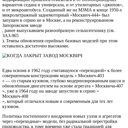
вариантов седана и универсала, и от утилитарных «джипов»,
и от микроавтобуса. Созданный же на МЗМА в конце 1950-х
микролитражный заднемоторный «Москвич-444» был
запущен в серию не в Москве, а на реконструированном
Запорожском заводе
, ранее выпускавшем разнообразную сельхозтехнику (см.
ЗАЗ-965
). Темпы обновления серийных базовых моделей при этом
оставались достаточно высокими.
Едва освоив в 1962 году считавшуюся «переходной» к более
совершенным конструкциям модель «
Москвич-403
» — со старым кузовом, глубоко модернизированным шасси и
обновлённым двигателем на основе агрегата «
Москвича-407
», уже в 1964 году на заводе запустили в серию «
Москвич-408
», который отличался новым и современным для тех лет
кузовом.
Политика постепенного внедрения новых узлов и агрегатов
через «переходные» модели, без радикальной перестройки
производства, к тому времени уже стала традицией для