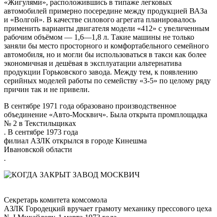
«Жигулями», расположившись в типаже легковых
автомобилей примерно посередине между продукцией ВАЗа
и «Волгой». В качестве силового агрегата планировалось
применить варианты двигателя модели «412» с увеличенным
рабочим объёмом — 1,6—1,8 л. Такие машины не только
заняли бы место просторного и комфортабельного семейного
автомобиля, но и могли бы использоваться в такси как более
экономичная и дешёвая в эксплуатации альтернатива
продукции Горьковского завода. Между тем, к появлению
серийных моделей работы по семейству «3-5» по целому ряду
причин так и не привели.
В сентябре 1971 года образовано производственное
объединение «Авто-Москвич». Была открыта промплощадка
№ 2 в
Текстильщиках
. В сентябре
1973 года
филиал АЗЛК открылся в городе
Кинешма
Ивановской области
.
Секретарь
комитета комсомола
АЗЛК Городецкий вручает грамоту механику прессового цеха