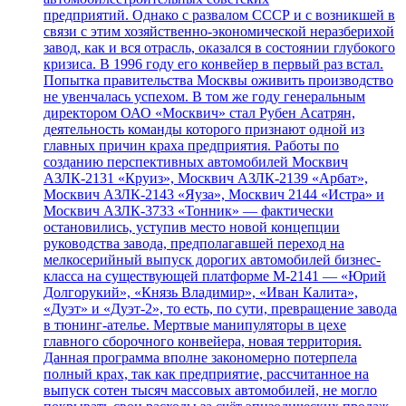
предприятий. Однако с развалом СССР и с возникшей в
связи с этим хозяйственно-экономической неразберихой
завод, как и вся отрасль, оказался в состоянии глубокого
кризиса. В 1996 году его конвейер в первый раз встал.
Попытка правительства Москвы оживить производство
не увенчалась успехом. В том же году генеральным
директором ОАО «Москвич» стал Рубен Асатрян,
деятельность команды которого признают одной из
главных причин краха предприятия. Работы по
созданию перспективных автомобилей Москвич
АЗЛК-2131 «Круиз», Москвич АЗЛК-2139 «Арбат»,
Москвич АЗЛК-2143 «Яуза», Москвич 2144 «Истра» и
Москвич АЗЛК-3733 «Тонник» — фактически
остановились, уступив место новой концепции
руководства завода, предполагавшей переход на
мелкосерийный выпуск дорогих автомобилей бизнес-
класса на существующей платформе М-2141 — «Юрий
Долгорукий», «Князь Владимир», «Иван Калита»,
«Дуэт» и «Дуэт-2», то есть, по сути, превращение завода
в тюнинг-ателье. Мертвые манипуляторы в цехе
главного сборочного конвейера, новая территория.
Данная программа вполне закономерно потерпела
полный крах, так как предприятие, рассчитанное на
выпуск сотен тысяч массовых автомобилей, не могло