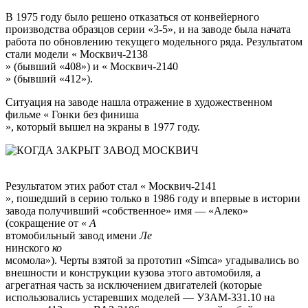
В 1975 году было решено отказаться от конвейерного
производства образцов серии «3-5», и на заводе была начата
работа по обновлению текущего модельного ряда. Результатом
стали модели «
Москвич-2138
» (бывший «408») и «
Москвич-2140
» (бывший «412»).
Ситуация на заводе нашла отражение в художественном
фильме «
Гонки без финиша
», который вышел на экраны в 1977 году.
Результатом этих работ стал «
Москвич-2141
», пошедший в серию только в 1986 году и впервые в истории
завода получивший «собственное» имя — «Алеко»
(сокращение от «
А
втомобильный завод имени
Ле
нинского
ко
мсомола»). Черты взятой за прототип «Simca» угадывались во
внешности и конструкции кузова этого автомобиля, а
агрегатная часть за исключением двигателей (которые
использовались устаревших моделей — УЗАМ-331.10 на