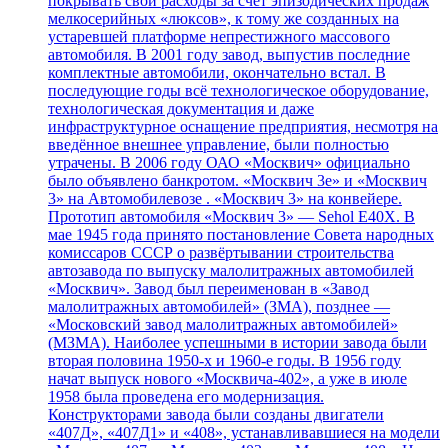
покрывать свои расходы за счёт эпизодических продаж
мелкосерийных «люксов», к тому же созданных на
устаревшей платформе непрестижного массового
автомобиля. В 2001 году завод, выпустив последние
комплектные автомобили, окончательно встал. В
последующие годы всё технологическое оборудование,
технологическая документация и даже
инфраструктурное оснащение предприятия, несмотря на
введённое внешнее управление, были полностью
утрачены. В 2006 году ОАО «Москвич» официально
было объявлено банкротом. «Москвич 3е» и «Москвич
3» на Автомобилевозе . «Москвич 3» на конвейере.
Прототип автомобиля «Москвич 3» — Sehol E40X. В
мае 1945 года принято постановление Совета народных
комиссаров СССР о развёртывании строительства
автозавода по выпуску малолитражных автомобилей
«Москвич». Завод был переименован в «Завод
малолитражных автомобилей» (ЗМА), позднее —
«Московский завод малолитражных автомобилей»
(МЗМА). Наиболее успешными в истории завода были
вторая половина 1950-х и 1960-е годы. В 1956 году
начат выпуск нового «Москвича-402», а уже в июле
1958 была проведена его модернизация.
Конструкторами завода были созданы двигатели
«407Д», «407Д1» и «408», устанавливавшиеся на модели