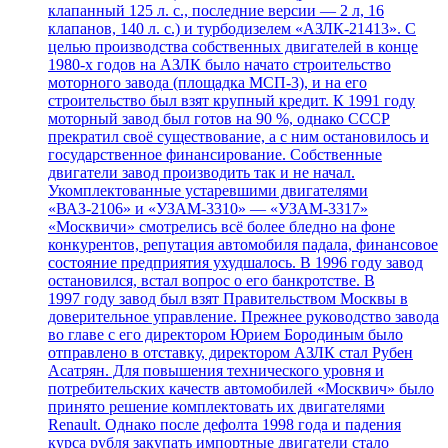
клапанный 125 л. с., последние версии — 2 л, 16
клапанов, 140 л. с.) и турбодизелем «АЗЛК-21413». С
целью производства собственных двигателей в конце
1980-х годов на АЗЛК было начато строительство
моторного завода (площадка МСП-3), и на его
строительство был взят крупный кредит. К 1991 году
моторный завод был готов на 90 %, однако СССР
прекратил своё существование, а с ним остановилось и
государственное финансирование. Собственные
двигатели завод производить так и не начал.
Укомплектованные устаревшими двигателями
«ВАЗ-2106» и «УЗАМ-3310» — «УЗАМ-3317»
«Москвичи» смотрелись всё более бледно на фоне
конкурентов, репутация автомобиля падала, финансовое
состояние предприятия ухудшалось. В 1996 году завод
остановился, встал вопрос о его банкротстве. В
1997 году завод был взят Правительством Москвы в
доверительное управление. Прежнее руководство завода
во главе с его директором Юрием Бородиным было
отправлено в отставку, директором АЗЛК стал Рубен
Асатрян. Для повышения технического уровня и
потребительских качеств автомобилей «Москвич» было
принято решение комплектовать их двигателями
Renault. Однако после дефолта 1998 года и падения
курса рубля закупать импортные двигатели стало