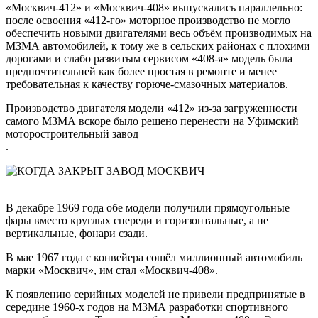
«Москвич-412» и «Москвич-408» выпускались параллельно:
после освоения «412-го» моторное производство не могло
обеспечить новыми двигателями весь объём производимых на
МЗМА автомобилей, к тому же в сельских районах с плохими
дорогами и слабо развитым сервисом «408-я» модель была
предпочтительней как более простая в ремонте и менее
требовательная к качеству горюче-смазочных материалов.
Производство двигателя модели «412» из-за загруженности
самого МЗМА вскоре было решено перенести на
Уфимский
моторостроительный завод
.
В декабре 1969 года обе модели получили прямоугольные
фары вместо круглых спереди и горизонтальные, а не
вертикальные, фонари сзади.
В мае 1967 года с конвейера сошёл миллионный автомобиль
марки «Москвич», им стал «Москвич-408».
К появлению серийных моделей не привели предпринятые в
середине 1960-х годов на МЗМА разработки спортивного