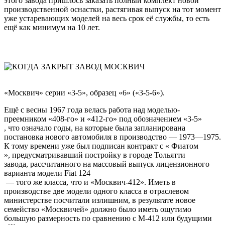
этого завода пришлось заказать полный комплект новой
производственной оснастки, растягивая выпуск на тот момент
уже устаревающих моделей на весь срок её службы, то есть
ещё как минимум на 10 лет.
«Москвич» серии «3-5», образец «6» («3-5-6»).
Ещё с весны 1967 года велась работа над моделью-
преемником «408-го» и «412-го» под обозначением
«3-5»
, что означало годы, на которые была запланирована
постановка нового автомобиля в производство — 1973—1975.
К тому времени уже был подписан контракт с «
Фиатом
», предусматривавший постройку в городе
Тольятти
завода, рассчитанного на массовый выпуск лицензионного
варианта модели
Fiat 124
— того же класса, что и «Москвич-412». Иметь в
производстве две модели одного класса в отраслевом
министерстве посчитали излишним, в результате новое
семейство «Москвичей» должно было иметь ощутимо
большую размерность по сравнению с М-412 или будущими