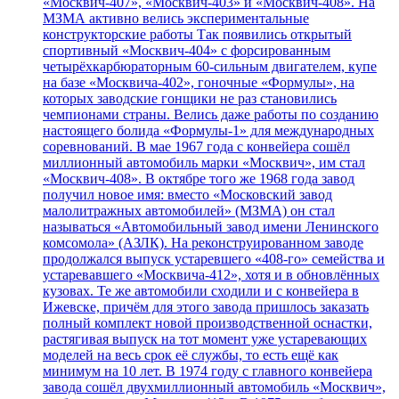
«Москвич-407», «Москвич-403» и «Москвич-408». На
МЗМА активно велись экспериментальные
конструкторские работы Так появились открытый
спортивный «Москвич-404» с форсированным
четырёхкарбюраторным 60-сильным двигателем, купе
на базе «Москвича-402», гоночные «Формулы», на
которых заводские гонщики не раз становились
чемпионами страны. Велись даже работы по созданию
настоящего болида «Формулы-1» для международных
соревнований. В мае 1967 года с конвейера сошёл
миллионный автомобиль марки «Москвич», им стал
«Москвич-408». В октябре того же 1968 года завод
получил новое имя: вместо «Московский завод
малолитражных автомобилей» (МЗМА) он стал
называться «Автомобильный завод имени Ленинского
комсомола» (АЗЛК). На реконструированном заводе
продолжался выпуск устаревшего «408-го» семейства и
устаревавшего «Москвича-412», хотя и в обновлённых
кузовах. Те же автомобили сходили и с конвейера в
Ижевске, причём для этого завода пришлось заказать
полный комплект новой производственной оснастки,
растягивая выпуск на тот момент уже устаревающих
моделей на весь срок её службы, то есть ещё как
минимум на 10 лет. В 1974 году с главного конвейера
завода сошёл двухмиллионный автомобиль «Москвич»,