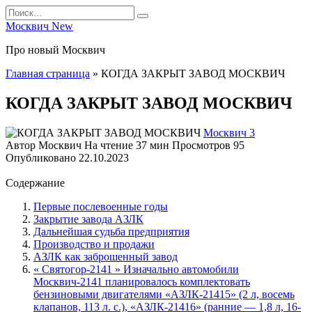
Перейти
Search
к
for:
Москвич New
содержанию
Про новый Москвич
Главная страница
»
КОГДА ЗАКРЫТ ЗАВОД МОСКВИЧ
КОГДА ЗАКРЫТ ЗАВОД МОСКВИЧ
Москвич 3
Автор
Москвич
На чтение
37 мин
Просмотров
95
Опубликовано
22.10.2023
Содержание
Первые послевоенные годы
Закрытие завода АЗЛК
Дальнейшая судьба предприятия
Производство и продажи
АЗЛК как заброшенный завод
« Святогор-2141 » Изначально автомобили
Москвич-2141 планировалось комплектовать
бензиновыми двигателями «АЗЛК-21415» (2 л, восемь
клапанов, 113 л. с.), «АЗЛК-21416» (ранние — 1,8 л, 16-