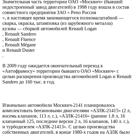
Значительная часть территории ОАО «Москвич» (бывший
недостроенный завод двигателей) в 1998 году вошла в состав
совместного предприятия ЗАО «
Рено Россия
», в настоящее время занимающегося полномасштабной —
сварка, окраска, штамповка (из зарубежного металла)
кузова — сборкой автомобилей
Renault Logan
,
Renault Sandero
,
Renault Fluence
,
Renault Mégane
и
Renault Duster
.
В 2009 году ожидается окончательный переход к
«Автофрамосу» территории бывшего ОАО «Москвич» с
целью расширения производства автомобилей Logan и Renault
Sandero до 160 тыс. в год.
Изначально автомобили Москвич-2141 планировалось
комплектовать бензиновыми двигателями «АЗЛК-21415» (2 л,
восемь клапанов, 113 л. с.), «АЗЛК-21416» (ранние 1.8 л, 16
клапанный 125, последние версии 2 л, 16 клапанов, 140 л. с.),
и турбодизелем «АЗЛК-21413». С целью производства
собственных двигателей, в конце 1980-х годов на АЗЛК было