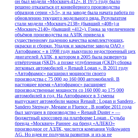
он был модели «Москвич-412». В 1975 году было
решено отказаться от конвейерного производства
образцов серии «3-5», и на заводе была начата работа по
обновлению текущего модельного ряда. Результатом
стали модели «Москвич-2138» (бывший «408») и
«Москвич-2140» (бывший «412»). Гонка за увеличением
объёмов производства на АЗЛК привела к
существенному падению качества комплектующих,
окраски и сборки. Упадок и закрытие завода ОАО «
Автофрамос » в 1998 году выкупило недостроенный цех
двигателей АЗЛК, в котором в 2005 была развернута
отвёрточная (SKD), а позже углубленная (CKD) сборка
легковых автомобилей « Renault Logan ». В 2011 году
«Автофрамос» расширил мощности своего
производства с 75 000 до 160 000 автомобилей. В
настоящее время «Автофрамос» расширяет
производственные мощности со 160 000 до 175 000
автомобилей в год. На Автофрамосе в 3 смены
выпускают автомобили марки Renault : Logan и Sandero ,
Sandero Stepway, Megane и Fluence . В ноябре 2011 года
был запущен в производство « Renault Duster » —
бюджетный кроссовер на платформе Logan . Судьба
бренда «Москвич» Раннее ,на бренд «АЛЕКО»
производное от АЗЛК, числится компания Volkswagen
AG. Но идея не получила развития, и из-за не