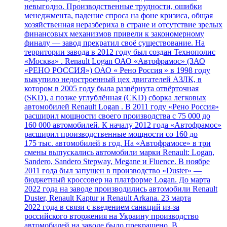
невыгодно. Производственные трудности, ошибки
менеджмента, падение спроса на фоне кризиса, общая
хозяйственная неразбериха в стране и отсутствие зрелых
финансовых механизмов привели к закономерному
финалу — завод прекратил своё существование. На
территории завода в 2012 году был создан Технополис
«Москва» . Renault Logan ОАО «Автофрамос» (ЗАО
«РЕНО РОССИЯ») ОАО « Рено Россия » в 1998 году
выкупило недостроенный цех двигателей АЗЛК, в
котором в 2005 году была развёрнута отвёрточная
(SKD), а позже углублённая (CKD) сборка легковых
автомобилей Renault Logan . В 2011 году «Рено Россия»
расширил мощности своего производства с 75 000 до
160 000 автомобилей. К началу 2012 года «Автофрамос»
расширил производственные мощности со 160 до
175 тыс. автомобилей в год. На «Автофрамосе» в три
смены выпускались автомобили марки Renault: Logan,
Sandero, Sandero Stepway, Megane и Fluence. В ноябре
2011 года был запущен в производство «Duster» —
бюджетный кроссовер на платформе Logan. До марта
2022 года на заводе производились автомобили Renault
Duster, Renault Kaptur и Renault Arkana. 23 марта
2022 года в связи с введением санкций из-за
российского вторжения на Украину производство
автомобилей на заводе было прекращено. В