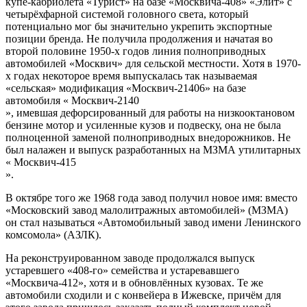
купе-кабриолета «Турист» на базе «Москвича-408» «Элит» с
четырёхфарной системой головного света, который
потенциально мог бы значительно укрепить экспортные
позиции бренда. Не получила продолжения и начатая во
второй половине 1950-х годов линия полноприводных
автомобилей «Москвич» для сельской местности. Хотя в 1970-
х годах некоторое время выпускалась так называемая
«сельская» модификация «Москвич-21406» на базе
автомобиля «
Москвич-2140
», имевшая дефорсированный для работы на низкооктановом
бензине мотор и усиленные кузов и подвеску, она не была
полноценной заменой полноприводных внедорожников. Не
был налажен и выпуск разработанных на МЗМА утилитарных
«
Москвич-415
».
В октябре того же 1968 года завод получил новое имя: вместо
«Московский завод малолитражных автомобилей» (МЗМА)
он стал называться «Автомобильный завод имени Ленинского
комсомола» (АЗЛК).
На реконструированном заводе продолжался выпуск
устаревшего «408-го» семейства и устаревавшего
«Москвича-412», хотя и в обновлённых кузовах. Те же
автомобили сходили и с конвейера в Ижевске, причём для