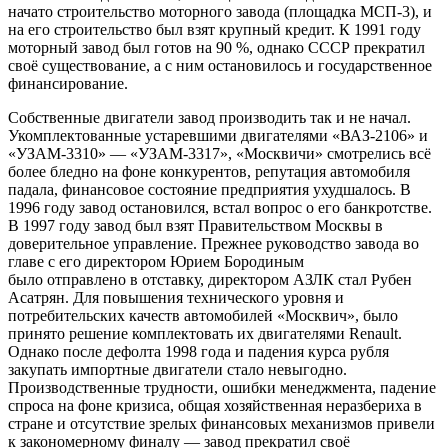
начато строительство моторного завода (площадка МСП-3), и
на его строительство был взят крупный кредит. К 1991 году
моторный завод был готов на 90 %, однако СССР прекратил
своё существование, а с ним остановилось и государственное
финансирование.
Собственные двигатели завод производить так и не начал.
Укомплектованные устаревшими двигателями «ВАЗ-2106» и
«УЗАМ-3310» — «УЗАМ-3317», «Москвичи» смотрелись всё
более бледно на фоне конкурентов, репутация автомобиля
падала, финансовое состояние предприятия ухудшалось. В
1996 году завод остановился, встал вопрос о его банкротстве.
В 1997 году завод был взят Правительством Москвы в
доверительное управление. Прежнее руководство завода во
главе с его директором
Юрием Бородиным
было отправлено в отставку, директором АЗЛК стал Рубен
Асатрян. Для повышения технического уровня и
потребительских качеств автомобилей «Москвич», было
принято решение комплектовать их двигателями Renault.
Однако после дефолта 1998 года и падения курса рубля
закупать импортные двигатели стало невыгодно.
Производственные трудности, ошибки менеджмента, падение
спроса на фоне кризиса, общая хозяйственная неразбериха в
стране и отсутствие зрелых финансовых механизмов привели
к закономерному финалу — завод прекратил своё