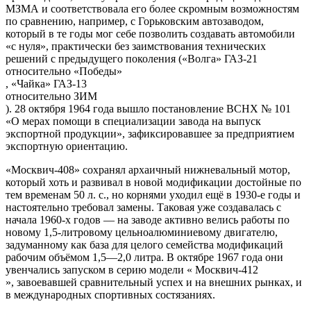
МЗМА и соответствовала его более скромным возможностям
по сравнению, например, с Горьковским автозаводом,
который в те годы мог себе позволить создавать автомобили
«с нуля», практически без заимствования технических
решений с предыдущего поколения («Волга» ГАЗ-21
относительно
«Победы»
, «Чайка»
ГАЗ-13
относительно
ЗИМ
). 28 октября 1964 года вышло постановление ВСНХ № 101
«О мерах помощи в специализации завода на выпуск
экспортной продукции», зафиксировавшее за предприятием
экспортную ориентацию.
«Москвич-408» сохранял архаичный нижневальный мотор,
который хоть и развивал в новой модификации достойные по
тем временам 50 л. с., но корнями уходил ещё в 1930-е годы и
настоятельно требовал замены. Таковая уже создавалась с
начала 1960-х годов — на заводе активно велись работы по
новому 1,5-литровому цельноалюминиевому двигателю,
задуманному как база для целого семейства модификаций
рабочим объёмом 1,5—2,0 литра. В октябре 1967 года они
увенчались запуском в серию модели «
Москвич-412
», завоевавшей сравнительный успех и на внешних рынках, и
в международных спортивных состязаниях.