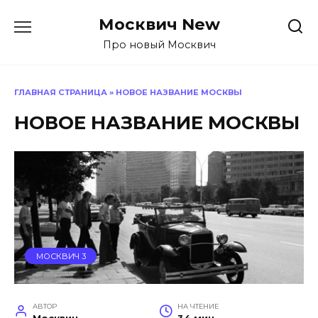
Перейти
Москвич New
к
содержанию
Про новый Москвич
ГЛАВНАЯ СТРАНИЦА
»
НОВОЕ НАЗВАНИЕ МОСКВЫ
НОВОЕ НАЗВАНИЕ МОСКВЫ
МОСКВИЧ 3
АВТОР
НА ЧТЕНИЕ