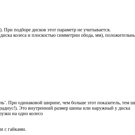
). При подборе дисков этот параметр не учитывается.
диска колеса и плоскостью симметрии обода, мм), положительны
’. При одинаковой ширине, чем больше этот показатель, тем ш
е радиус!). Это внутренний размер шины или наружный у диска
рузки на одно колесо
и с гайками.