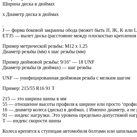
Ширина диска в дюймах
x Диаметр диска в дюймах
.
J — форма боковой закраины обода (может быть JJ, JK, K или L
ET35 — вылет диска (расстояние между плоскостью крепления 
Пример метрической резьбы: M12 x 1.25
Диаметр резьбы (мм) x шаг резьбы (мм)
Пример дюймовой резьбы: 9/16″ — 18 UNF
Диаметр резьбы (в дюймах) — шаг резьбы
UNF — унифицированная дюймовая резьба с мелким шагом
Пример: 215/55 R16 91 T
215 — это ширина шины в мм
55 — отношение высоты профиля к ширине или просто ‘профиль
16 — диаметр колеса (диска) в дюймах. ( Именно диаметр, а н
91 — индекс нагрузки. Это уровень предельно-допустимой наг
T — индекс скорости шины
Колеса крепятся к ступицам автомобиля болтами или шпилькам