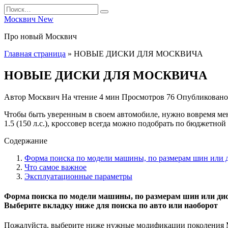
Перейти
Search
к
for:
Москвич New
содержанию
Про новый Москвич
Главная страница
»
НОВЫЕ ДИСКИ ДЛЯ МОСКВИЧА
НОВЫЕ ДИСКИ ДЛЯ МОСКВИЧА
Автор
Москвич
На чтение
4 мин
Просмотров
76
Опубликовано
Чтобы быть уверенным в своем автомобиле, нужно вовремя ме
1.5 (150 л.с.), кроссовер всегда можно подобрать по бюджетно
Содержание
Форма поиска по модели машины, по размерам шин или д
Что самое важное
Эксплуатационные параметры
Форма поиска по модели машины, по размерам шин или ди
Выберите вкладку ниже для поиска по авто или наоборот
Пожалуйста, выберите ниже нужные модификации поколения Мо