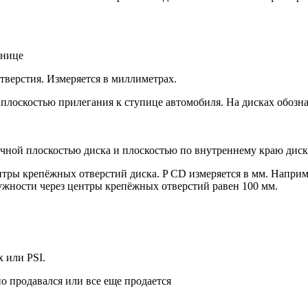
анице
отверстия. Измеряется в миллиметрах.
плоскостью прилегания к ступице автомобиля. На дисках обозна
очной плоскостью диска и плоскостью по внутреннему краю диск
ры крепёжных отверстий диска. P CD измеряется в мм. Например
ружности через центры крепёжных отверстий равен 100 мм.
 или PSI.
о продавался или все еще продается