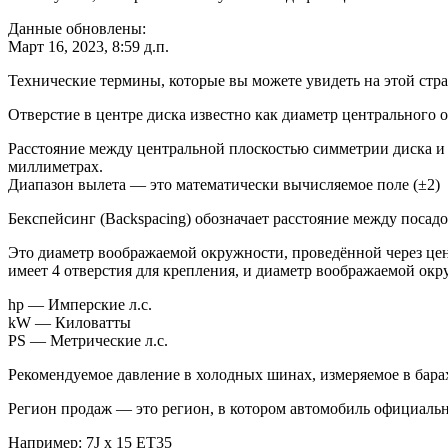
Данные обновлены:
Март 16, 2023, 8:59 д.п.
Технические термины, которые вы можете увидеть на этой стр
Отверстие в центре диска известно как диаметр центрального 
Расстояние между центральной плоскостью симметрии диска и 
миллиметрах.
Диапазон вылета — это математически вычисляемое поле (±2)
Бекспейсинг (Backspacing) обозначает расстояние между посад
Это диаметр воображаемой окружности, проведённой через цент
имеет 4 отверстия для крепления, и диаметр воображаемой ок
hp — Имперские л.с.
kW — Киловатты
PS — Метрические л.с.
Рекомендуемое давление в холодных шинах, измеряемое в барах
Регион продаж — это регион, в котором автомобиль официальн
Например: 7J x 15 ET35