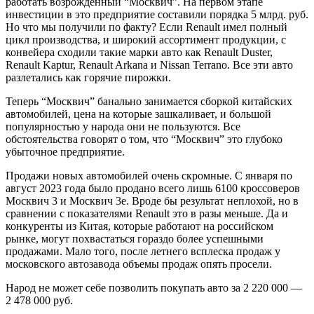
работать возрожденный “Москвич”. На первом этапе
инвестиции в это предприятие составили порядка 5 млрд. руб.
Но что мы получили по факту? Если Renault имел полный
цикл производства, и широкий ассортимент продукции, с
конвейера сходили такие марки авто как Renault Duster,
Renault Kaptur, Renault Arkana и Nissan Terrano. Все эти авто
разлетались как горячие пирожки.
Теперь “Москвич” банально занимается сборкой китайских
автомобилей, цена на которые зашкаливает, и большой
популярностью у народа они не пользуются. Все
обстоятельства говорят о том, что “Москвич” это глубоко
убыточное предприятие.
Продажи новых автомобилей очень скромные. С января по
август 2023 года было продано всего лишь 6100 кроссоверов
Москвич 3 и Москвич 3е. Вроде бы результат неплохой, но в
сравнении с показателями Renault это в разы меньше. Да и
конкуренты из Китая, которые работают на российском
рынке, могут похвастаться гораздо более успешными
продажами. Мало того, после летнего всплеска продаж у
московского автозавода объемы продаж опять просели.
Народ не может себе позволить покупать авто за 2 220 000 —
2 478 000 руб.