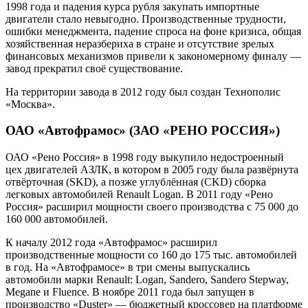
1998 года и падения курса рубля закупать импортные
двигатели стало невыгодно. Производственные трудности,
ошибки менеджмента, падение спроса на фоне кризиса, общая
хозяйственная неразбериха в стране и отсутствие зрелых
финансовых механизмов привели к закономерному финалу —
завод прекратил своё существование.
На территории завода в 2012 году был создан Технополис
«Москва».
ОАО «Автофрамос» (ЗАО «РЕНО РОССИЯ»)
ОАО «Рено Россия» в 1998 году выкупило недостроенный
цех двигателей АЗЛК, в котором в 2005 году была развёрнута
отвёрточная (SKD), а позже углублённая (CKD) сборка
легковых автомобилей Renault Logan. В 2011 году «Рено
Россия» расширил мощности своего производства с 75 000 до
160 000 автомобилей.
К началу 2012 года «Автофрамос» расширил
производственные мощности со 160 до 175 тыс. автомобилей
в год. На «Автофрамосе» в три смены выпускались
автомобили марки Renault: Logan, Sandero, Sandero Stepway,
Megane и Fluence. В ноябре 2011 года был запущен в
производство «Duster» — бюджетный кроссовер на платформе