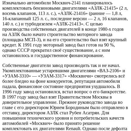
Изначально автомобили Москвич-2141 планировалось
комплектовать бензиновыми двигателями «АЗЛК-21415» (2 л,
восемь клапанов, 113 л. с.), «АЗЛК-21416» (ранние — 1,8 л,
16-клапанный 125 л. с., последние версии — 2 л, 16 клапанов,
140 л. с.) и турбодизелем «АЗЛК-21413». С целью
производства собственных двигателей в конце 1980-х годов
на АЗЛК было начато строительство моторного завода
(площадка МСП-3), и на его строительство был взят крупный
кредит. К 1991 году моторный завод был готов на 90 %,
однако СССР прекратил своё существование, а с ним
остановилось и государственное финансирование.
Собственные двигатели завод производить так и не начал.
Укомплектованные устаревшими двигателями «ВАЗ-2106» и
«УЗАМ-3310» — «УЗАМ-3317» «Москвичи» смотрелись всё
более бледно на фоне конкурентов, репутация автомобиля
падала, финансовое состояние предприятия ухудшалось. В
1996 году завод остановился, встал вопрос о его банкротстве.
В 1997 году завод был взят Правительством Москвы в
доверительное управление. Прежнее руководство завода во
главе с его директором Юрием Бородиным было отправлено в
отставку, директором АЗЛК стал Рубен Асатрян. Для
повышения технического уровня и потребительских качеств
автомобилей «Москвич» было принято решение
комплектовать их двигателями Renault. Однако после дефолта