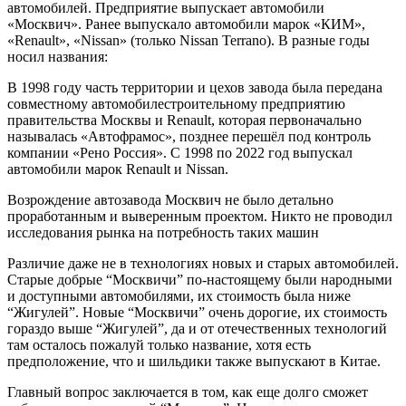
автомобилей. Предприятие выпускает автомобили
«Москвич». Ранее выпускало автомобили марок «КИМ»,
«Renault», «Nissan» (только Nissan Terrano). В разные годы
носил названия:
В 1998 году часть территории и цехов завода была передана
совместному автомобилестроительному предприятию
правительства Москвы и Renault, которая первоначально
называлась «Автофрамос», позднее перешёл под контроль
компании «Рено Россия». С 1998 по 2022 год выпускал
автомобили марок Renault и Nissan.
Возрождение автозавода Москвич не было детально
проработанным и выверенным проектом. Никто не проводил
исследования рынка на потребность таких машин
Различие даже не в технологиях новых и старых автомобилей.
Старые добрые “Москвичи” по-настоящему были народными
и доступными автомобилями, их стоимость была ниже
“Жигулей”. Новые “Москвичи” очень дорогие, их стоимость
гораздо выше “Жигулей”, да и от отечественных технологий
там осталось пожалуй только название, хотя есть
предположение, что и шильдики также выпускают в Китае.
Главный вопрос заключается в том, как еще долго сможет