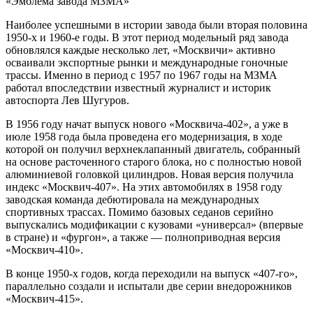
«Эмблема завода МЗМА»
Наиболее успешными в истории завода были вторая половина
1950-х и 1960-е годы. В этот период модельный ряд завода
обновлялся каждые несколько лет, «Москвичи» активно
осваивали экспортные рынки и международные гоночные
трассы. Именно в период с 1957 по 1967 годы на МЗМА
работал впоследствии известный журналист и историк
автоспорта Лев Шугуров.
В 1956 году начат выпуск нового «Москвича-402», а уже в
июле 1958 года была проведена его модернизация, в ходе
которой он получил верхнеклапанный двигатель, собранный
на основе расточенного старого блока, но с полностью новой
алюминиевой головкой цилиндров. Новая версия получила
индекс «Москвич-407». На этих автомобилях в 1958 году
заводская команда дебютировала на международных
спортивных трассах. Помимо базовых седанов серийно
выпускались модификации с кузовами «универсал» (впервые
в стране) и «фургон», а также — полноприводная версия
«Москвич-410».
В конце 1950-х годов, когда переходили на выпуск «407-го»,
параллельно создали и испытали две серии внедорожников
«Москвич-415».