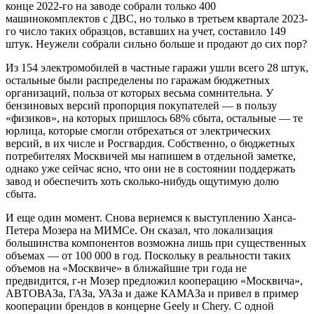
конце 2022-го на заводе собрали только 400
машинокомплектов с ДВС, но только в третьем квартале 2023-
го число таких образцов, вставших на учет, составило 149
штук. Неужели собрали сильно больше и продают до сих пор?
Из 154 электромобилей в частные гаражи ушли всего 28 штук,
остальные были распределены по гаражам бюджетных
организаций, польза от которых весьма сомнительна. У
бензиновых версий пропорция покупателей — в пользу
«физиков», на которых пришлось 68% сбыта, остальные — те
юрлица, которые смогли отбрехаться от электрических
версий, в их числе и Росгвардия. Собственно, о бюджетных
потребителях Москвичей мы напишем в отдельной заметке,
однако уже сейчас ясно, что они не в состоянии поддержать
завод и обеспечить хоть сколько-нибудь ощутимую долю
сбыта.
И еще один момент. Снова вернемся к выступлению Ханса-
Петера Мозера на МИМСе. Он сказал, что локализация
большинства компонентов возможна лишь при существенных
объемах — от 100 000 в год. Поскольку в реальности таких
объемов на «Москвиче» в ближайшие три года не
предвидится, г-н Мозер предложил кооперацию «Москвича»,
АВТОВАЗа, ГАЗа, УАЗа и даже КАМАЗа и привел в пример
кооперации брендов в концерне Geely и Chery. С одной