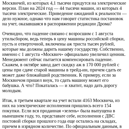
Москвичей, из которых 4,1 тысячи придутся на электрические
версии. План на 2024 год — 44 тысячи машин, из которых 4
тысячи электрические. Приведение ожиданий к реальности —
дело нужное, однако что нам говорит статистика постановок
на учет, оказавшаяся в распоряжении редакции Дрома?
Очевидно, что падение связано с возросшим с 1 августа
утильсбором, ведь теперь в цену машины российской сборки,
пусть и отверточной, включены аж триста тысяч рублей,
которые мы должны дарить нашему государству. Собственно,
именно с 1 августа «Москвич» официально увеличил ценник.
Менеджмент сейчас пытается компенсировать падение.
Скажем, в октябре завод дает скидку аж в 170 000 рублей с
цены при сдаче старой машины в трейд-ин, причем сдать ее
может даже ближайший родственник. К примеру, если за
Москвичом пришел внук, то сдать машину может его
бабушка. А что? Покаталась — и хватит, надо дать дорогу
молодым.
Итак, в третьем квартале на учет встали 4163 Москвича, из
них на электрические исполнения пришлись всего 154
покупки. Если вся проданная «зелень» была выпущена в
нынешнем году, то, представьте себе, исполнения с ДВС
постовой сборки прошлого года еще остались на складах,
причем в изрядном количестве. По официальным данным, в