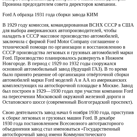
Пронина председателем совета директоров компании.
Ford A образца 1931 года сборки завода КИМ
В 1929 году комиссия, командированная ВСНХ СССР в США
для выбора американских автопроизводителей, чтобы
наладить в СССР массовое производство автомобилей,
заключила с фирмой Ford Motor Company соглашение о
технической помощи по организации и восстановлению в
СССР производства легковых и грузовых автомобилей марки
Ford. Производство планировалось развернуть в Нижнем
Новгороде. В период с 1929 по 1932 годы сооружался
основной автомобильный завод (будущий ГАЗ). В то время
было принято решение об организации отвёрточной сборки
автомобилей марки Ford моделей A и АА из американских
комплектующих на автосборочной площадке в Москве. Завод
был построен в 1929—1930 годах при участии компании Ford
на пересечении Московской окружной железной дороги и
Остаповского шоссе (современный Волгоградский проспект).
Свою деятельность завод начал 6 ноября 1930 года, приступив
к сборке легковых и грузовых машин Ford. В декабре
1930 года постановлением Всесоюзного автотракторного
объединения завод стал именоваться «Государственный
автосборочный завод имени Коммунистического