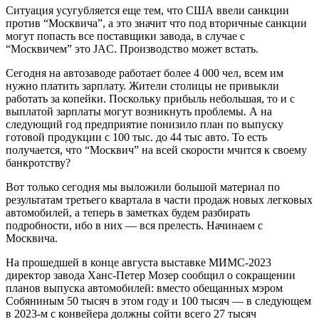
Ситуация усугубляется еще тем, что США ввели санкции
против “Москвича”, а это значит что под вторичные санкции
могут попасть все поставщики завода, в случае с
“Москвичем” это JAC. Производство может встать.
Сегодня на автозаводе работает более 4 000 чел, всем им
нужно платить зарплату. Жители столицы не привыкли
работать за копейки. Поскольку прибыль небольшая, то и с
выплатой зарплаты могут возникнуть проблемы. А на
следующий год предприятие понизило план по выпуску
готовой продукции с 100 тыс. до 44 тыс авто. То есть
получается, что “Москвич” на всей скорости мчится к своему
банкротству?
Вот только сегодня мы выложили большой материал по
результатам третьего квартала в части продаж новых легковых
автомобилей, а теперь в заметках будем разбирать
подробности, ибо в них — вся прелесть. Начинаем с
Москвича.
На прошедшей в конце августа выставке МИМС-2023
директор завода Ханс-Петер Мозер сообщил о сокращении
планов выпуска автомобилей: вместо обещанных мэром
Собяниным 50 тысяч в этом году и 100 тысяч — в следующем
в 2023-м с конвейера должны сойти всего 27 тысяч