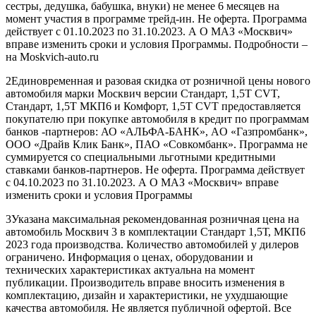
сестры, дедушка, бабушка, внуки) не менее 6 месяцев на
момент участия в программе трейд-ин. Не оферта. Программа
действует с 01.10.2023 по 31.10.2023. А О МАЗ «Москвич»
вправе изменить сроки и условия Программы. Подробности –
на Moskvich-auto.ru
2Единовременная и разовая скидка от розничной цены нового
автомобиля марки Москвич версии Стандарт, 1,5Т CVT,
Стандарт, 1,5Т МКП6 и Комфорт, 1,5Т CVT предоставляется
покупателю при покупке автомобиля в кредит по программам
банков -партнеров: АО «АЛЬФА-БАНК», AO «Газпромбанк»,
ООО «Драйв Клик Банк», ПАО «Совкомбанк». Программа не
суммируется со специальными льготными кредитными
ставками банков-партнеров. Не оферта. Программа действует
с 04.10.2023 по 31.10.2023. А О МАЗ «Москвич» вправе
изменить сроки и условия Программы
3Указана максимальная рекомендованная розничная цена на
автомобиль Москвич 3 в комплектации Стандарт 1,5Т, МКП6
2023 года производства. Количество автомобилей у дилеров
ограничено. Информация о ценах, оборудовании и
технических характеристиках актуальна на момент
публикации. Производитель вправе вносить изменения в
комплектацию, дизайн и характеристики, не ухудшающие
качества автомобиля. Не является публичной офертой. Все