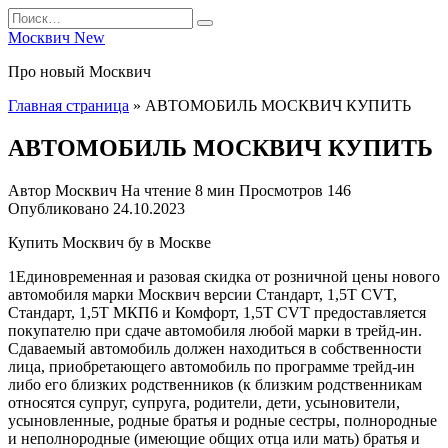
Перейти
Search
к
for:
Москвич New
содержанию
Про новый Москвич
Главная страница
»
АВТОМОБИЛЬ МОСКВИЧ КУПИТЬ
АВТОМОБИЛЬ МОСКВИЧ КУПИТЬ
Автор
Москвич
На чтение
8 мин
Просмотров
146
Опубликовано
24.10.2023
Купить Москвич бу в Москве
1Единовременная и разовая скидка от розничной цены нового
автомобиля марки Москвич версии Стандарт, 1,5Т CVT,
Стандарт, 1,5Т МКП6 и Комфорт, 1,5Т CVT предоставляется
покупателю при сдаче автомобиля любой марки в трейд-ин.
Сдаваемый автомобиль должен находиться в собственности
лица, приобретающего автомобиль по программе трейд-ин
либо его близких родственников (к близким родственникам
относятся супруг, супруга, родители, дети, усыновители,
усыновленные, родные братья и родные сестры, полнородные
и неполнородные (имеющие общих отца или мать) братья и