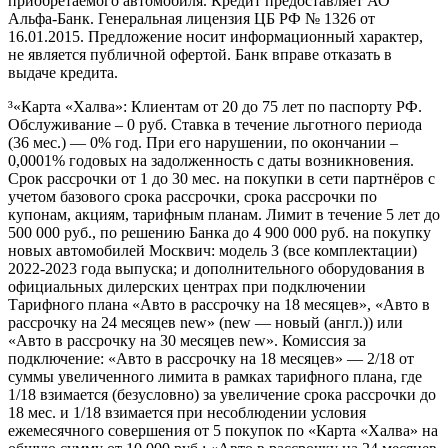
приобретаемого автомобиля. Кредит предоставляет АО
Альфа-Банк. Генеральная лицензия ЦБ РФ № 1326 от
16.01.2015. Предложение носит информационный характер,
не является публичной офертой. Банк вправе отказать в
выдаче кредита.
³«Карта «Халва»: Клиентам от 20 до 75 лет по паспорту РФ.
Обслуживание – 0 руб. Ставка в течение льготного периода
(36 мес.) — 0% год. При его нарушении, по окончании –
0,0001% годовых на задолженность с даты возникновения.
Срок рассрочки от 1 до 30 мес. на покупки в сети партнёров с
учетом базового срока рассрочки, срока рассрочки по
купонам, акциям, тарифным планам. Лимит в течение 5 лет до
500 000 руб., по решению Банка до 4 900 000 руб. на покупку
новых автомобилей Москвич: модель 3 (все комплектации)
2022-2023 года выпуска; и дополнительного оборудования в
официальных дилерских центрах при подключении
Тарифного плана «Авто в рассрочку на 18 месяцев», «Авто в
рассрочку на 24 месяцев new» (new — новый (англ.)) или
«Авто в рассрочку на 30 месяцев new». Комиссия за
подключение: «Авто в рассрочку на 18 месяцев» — 2/18 от
суммы увеличенного лимита в рамках тарифного плана, где
1/18 взимается (безусловно) за увеличение срока рассрочки до
18 мес. и 1/18 взимается при несоблюдении условия
ежемесячного совершения от 5 покупок по «Карта «Халва» на