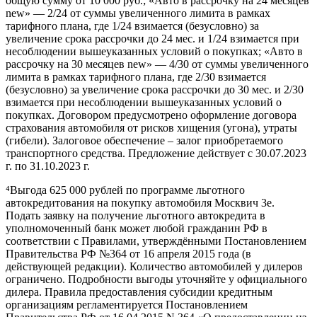
общую сумму от 10 000 руб.; «Авто в рассрочку на 24 месяцев
new» — 2/24 от суммы увеличенного лимита в рамках
тарифного плана, где 1/24 взимается (безусловно) за
увеличение срока рассрочки до 24 мес. и 1/24 взимается при
несоблюдении вышеуказанных условий о покупках; «Авто в
рассрочку на 30 месяцев new» — 4/30 от суммы увеличенного
лимита в рамках тарифного плана, где 2/30 взимается
(безусловно) за увеличение срока рассрочки до 30 мес. и 2/30
взимается при несоблюдении вышеуказанных условий о
покупках. Договором предусмотрено оформление договора
страхования автомобиля от рисков хищения (угона), утраты
(гибели). Залоговое обеспечение – залог приобретаемого
транспортного средства. Предложение действует с 30.07.2023
г. по 31.10.2023 г.
⁴Выгода 625 000 рублей по программе льготного
автокредитования на покупку автомобиля Москвич 3е.
Подать заявку на получение льготного автокредита в
уполномоченный банк может любой гражданин РФ в
соответствии с Правилами, утверждёнными Постановлением
Правительства РФ №364 от 16 апреля 2015 года (в
действующей редакции). Количество автомобилей у дилеров
ограничено. Подробности выгоды уточняйте у официального
дилера. Правила предоставления субсидии кредитным
организациям регламентируется Постановлением