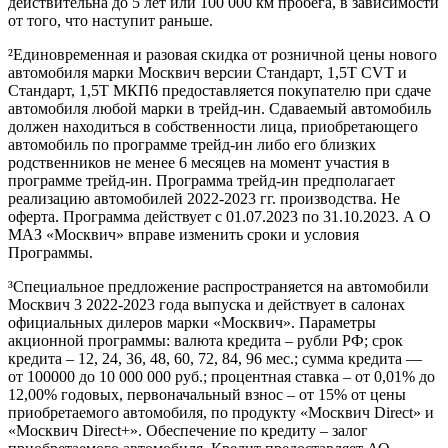
действительна до 5 лет или 100 000 км пробега, в зависимости
от того, что наступит раньше.
²Единовременная и разовая скидка от розничной цены нового
автомобиля марки Москвич версии Стандарт, 1,5Т CVT и
Стандарт, 1,5Т МКП6 предоставляется покупателю при сдаче
автомобиля любой марки в трейд-ин. Сдаваемый автомобиль
должен находиться в собственности лица, приобретающего
автомобиль по программе трейд-ин либо его близких
родственников не менее 6 месяцев на момент участия в
программе трейд-ин. Программа трейд-ин предполагает
реализацию автомобилей 2022-2023 гг. производства. Не
оферта. Программа действует с 01.07.2023 по 31.10.2023. А О
МАЗ «Москвич» вправе изменить сроки и условия
Программы.
³Специальное предложение распространяется на автомобили
Москвич 3 2022-2023 года выпуска и действует в салонах
официальных дилеров марки «Москвич». Параметры
акционной программы: валюта кредита – рубли РФ; срок
кредита – 12, 24, 36, 48, 60, 72, 84, 96 мес.; сумма кредита —
от 100000 до 10 000 000 руб.; процентная ставка – от 0,01% до
12,00% годовых, первоначальный взнос – от 15% от цены
приобретаемого автомобиля, по продукту «Москвич Direct» и
«Москвич Direct+». Обеспечение по кредиту – залог