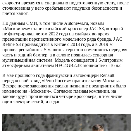
скорости врезается в специально подготовленную стену, после
столкновения у него срабатывают подушки безопасности и
гнется капот.
По данным СМИ, в том числе Autonews.ru, новым
«Москвичем» станет китайский кроссовер JAC S3, который
не фигурировал летом 2022 года на слайдах во время
презентации перспективного модельного ряда бренда. J AC
Refine S3 производится в Китае с 2013 года, а в 2019-м
прошел рестайлинг. У машины серьезно изменились передняя
часть и задний бампер, а в салоне появилась сенсорная
мультимедийная система. Модель оснащается 1,5-литровым
атмосферным двигателем HFC4GB2.3E мощностью 116 л.с.
В мае прошлого года французский автоконцерн Renault
передал свой завод «Рено Россия» правительству Москвы.
Вскоре после завершения сделки название предприятия было
изменено на «Москвич». Согласно планам компании, на
заводе будут производиться четыре кроссовера, в том числе
один электрический, и седан.