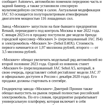
сообщает Autonews, автомобилю поменяли переднюю часть и
задний бампер, а также установили сенсорную
мультимедийную систему в салон. Актуальная модификация
JAC S3 оснащается полуторалитровым атмосферным
двигателем мощностью 116 лошадиных сил.
Завод «Москвич» запустили на базе бывшего предприятия
Renault, перешедшего под контроль Москвы в мае 2022 года.
С января 2023-го в продажу поступили две модели бренда:
городской кроссовер «Москвич 3» (перелицованный JAC JS4)
и электромобиль «Москвич 3е» (Sehol E40X). Стоимость
первого начинается от 1,97 миллиона рублей, второго — от
3,5 миллиона рублей.
«Москвич» обещал увеличить модельный ряд автомобилей во
второй половине 2023 года. Одной из новинок станет
«Москвич 6» (перелицованный JAC Sehol A5, который, в
свою очередь, представляет собой рестайлинг модели JAC J7
и официально доступен в России с декабря 2020 года). Его
продажи должны стартовать в сентябре.
Гендиректор завода «Москвич» Дмитрий Пронин также
обещал выпустить на рынок первый полностью российский
электромобиль. По его словам, предприятие разрабатывает
универсальную платформу, которая включает в себя