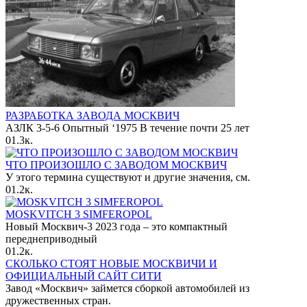
РАЗРАБОТКА ЗАВОДА МОСКВИЧ
АЗЛК 3-5-6 Опытный ‘1975 В течение почти 25 лет
0
1.3к.
ЧТО ПРОИЗОШЛО С ЗАВОДОМ МОСКВИЧ
У этого термина существуют и другие значения, см.
0
1.2к.
MOSKVITCH 3 SIMFEROPOL
Новый Москвич-3 2023 года – это компактный
переднеприводный
0
1.2к.
СКОЛЬКО СТОЯТ НОВЫЕ МОСКВИЧИ И
ОФИЦИАЛЬНЫЙ САЙТ СИТИ
Завод «Москвич» займется сборкой автомобилей из
дружественных стран.