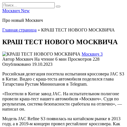
Перейти
Search
к
for:
Москвич New
содержанию
Про новый Москвич
Главная страница
»
КРАШ ТЕСТ НОВОГО МОСКВИЧА
КРАШ ТЕСТ НОВОГО МОСКВИЧА
Москвич 3
Автор
Москвич
На чтение
6 мин
Просмотров
228
Опубликовано
19.10.2023
Российская делегация посетила испытания кроссовера JAC S3
в Китае. Видео с краш-теста автомобиля поделился глава
Татарстана Рустам Минниханов в Telegram.
«Посетили в Китае завод JAC. На испытательном полигоне
провели краш-тест нашего автомобиля «Москвич». Судя по
результатам, система безопасности сработала на отлично», —
написал он.
Модель JAC Refine S3 появилась на китайском рынке в 2013
году, а в 2019-м концерн провел рестайлинг кроссовера. Как