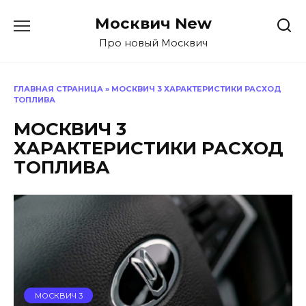
Перейти
Москвич New
к
содержанию
Про новый Москвич
ГЛАВНАЯ СТРАНИЦА
»
МОСКВИЧ 3 ХАРАКТЕРИСТИКИ РАСХОД
ТОПЛИВА
МОСКВИЧ 3
ХАРАКТЕРИСТИКИ РАСХОД
ТОПЛИВА
МОСКВИЧ 3