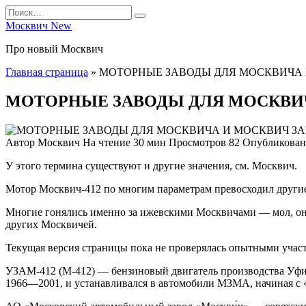
Перейти
Search
к
for:
Москвич New
содержанию
Про новый Москвич
Главная страница
»
МОТОРНЫЕ ЗАВОДЫ ДЛЯ МОСКВИЧА 
МОТОРНЫЕ ЗАВОДЫ ДЛЯ МОСКВИ
Автор
Москвич
На чтение
30 мин
Просмотров
82
Опубликован
У этого термина существуют и другие значения, см. Москвич.
Мотор Москвич-412 по многим параметрам превосходил другие 
Многие гонялись именно за ижевскими Москвичами — мол, они 
других Москвичей.
Текущая версия страницы пока не проверялась опытными участн
УЗАМ-412 (М-412) — бензиновый двигатель производства Уфи
1966—2001, и устанавливался в автомобили МЗМА, начиная с 