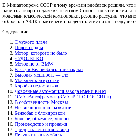
В Минавтопроме СССР к тому времени вдобавок решили, что н
набирала обороты даже в Советском Союзе. Тольяттинский зав
моделями классической компоновки, резонно рассудив, что м
отбросило АЗЛК практически на десятилетие назад – ведь, по с
Содержание
С чужого плеча
Порок сердца
Мотор, которого не было
ЧУДО- ELKO
Мотор не от BMW
Въезд в Великобританию закрыт
Высокая мощность — зло
Москвич в искусстве
Коробка недостатков
Довоенные автомобили завода имени КИМ
ОАО «Автофрамос» (ЗАО «РЕНО РОССИЯ»)
В собственности Москвы
Неэволюционное развитие
Бензобак с блокировкой
Больше, объемнее, мощнее
Производство и продажи
Тридцать лет и три завода
Дедушкин автомобиль