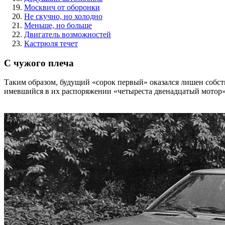
Москвич от оборонки
Не скучно, но холодно
Меньше, но больше
Двигатель возможностей
Кастрюля течет
С чужого плеча
Таким образом, будущий «сорок первый» оказался лишен собст
имевшийся в их распоряжении «четыреста двенадцатый мотор»