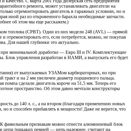
 качество. С марта 2001 года дилерская сеть предприятия
арантийного ремонта, может устанавливать двигатели на
олько отремонтировать двигатель в гаражных условиях, но и
ирая иной раз из откровенного барахла необходимые запчасти.
обнее об этом мы еще расскажем.)
ком топлива (СРВТ). Один из них модели 248 (AVL) — прямой
и отремонтировать его, если потребуется, можно, не покупая
ва. Для нашей глубинки это актуально.
 при минимальной доработке — Евро III и IV. Комплектующие
ды. Блок управления разработан в НАМИ, а выпускать его будет
 питания) от выпускаемых УЗАМом карбюраторных, но при
 тракт и на 2 мм увеличен диаметр поршневого пальца.
 помпа сделали двигатель короче на 51,5 мм. Теперь его
потное пространство. Об этом давно мечтали конструкторы
ность до 140 л. с., а на втором (благодаря применению новых
в, но и способен прибавлять в мощности! Даже не верится, что
на. К фамильным признакам можно отнести алюминиевый блок
и цепи (никаких ремней — цепь надежнее, считают на