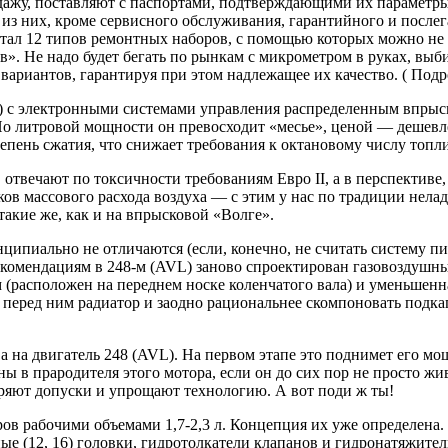
ажу, поставляют с паспортами, подтверждающими их параметры и
 из них, кроме сервисного обслуживания, гарантийного и послег
ал 12 типов ремонтных наборов, с помощью которых можно не т
в». Не надо будет бегать по рынкам с микрометром в руках, выб
ариантов, гарантируя при этом надлежащее их качество. ( Подр
о) с электронными системами управления распределенным впрыс
о литровой мощности он превосходит «месье», ценой — дешевле 
пень сжатия, что снижает требования к октановому числу топли
вечают по токсичности требованиям Евро II, а в перспективе,
ов массового расхода воздуха — с этим у нас по традиции нела
акие же, как и на впрысковой «Волге».
нципиально не отличаются (если, конечно, не считать систему
омендациям в 248-м (AVL) заново спроектирован газовоздушный
расположен на переднем носке коленчатого вала) и уменьшенная
 перед ним радиатор и заодно рациональнее скомпоновать подка
 на двигатель 248 (AVL). На первом этапе это поднимет его мощ
ы в прародителя этого мотора, если он до сих пор не просто жи
ряют допуски и упрощают технологию. А вот поди ж ты!
оров рабочими объемами 1,7-2,3 л. Концепция их уже определе
 (12, 16) головки, гидротолкатели клапанов и гидронатяжител