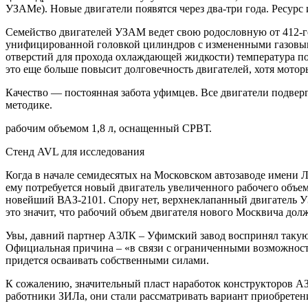
УЗАМе). Новые двигатели появятся через два-три года. Ресурс
Семейство двигателей УЗАМ ведет свою родословную от 412-го м
унифицированной головкой цилиндров с измененными газовыми
отверстий для прохода охлаждающей жидкости) температура п
это еще больше повысит долговечность двигателей, хотя мото
Качество — постоянная забота уфимцев. Все двигатели подверг
методике.
рабочим объемом 1,8 л, оснащенный СРВТ.
Стенд AVL для исследования
Когда в начале семидесятых на Московском автозаводе имени Л
ему потребуется новый двигатель увеличенного рабочего объем
новейший ВАЗ-2101. Спору нет, верхнеклапанный двигатель УЗ
это значит, что рабочий объем двигателя нового Москвича долж
Увы, давний партнер АЗЛК – Уфимский завод воспринял такую 
Официальная причина – «в связи с ограниченными возможностя
придется осваивать собственными силами.
К сожалению, значительный пласт наработок конструкторов АЗ
работники ЗИЛа, они стали рассматривать вариант приобретени