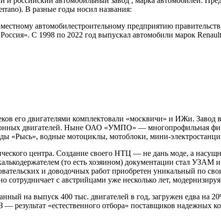
 и российский автомобильный завод , марка автомобилей. Пре
errano). В разные годы носил названия:
овместному автомобилестроительному предприятию правительства
оссия». С 1998 по 2022 год выпускал автомобили марок Renault 
ов его двигателями комплектовали «москвичи» и ИЖи. Завод в
ационных двигателей. Ныне ОАО «УМПО» — многопрофильная фир
ходы «Рысь», водные мотоциклы, мотоблоки, мини-электростанци
ческого центра. Создание своего НТЦ — не дань моде, а насущн
алькодержателем (то есть хозяином) документации стал УЗАМ и с
довательских и доводочных работ приобретен уникальный по св
о сотрудничает с австрийцами уже несколько лет, модернизируя
нный на выпуск 400 тыс. двигателей в год, загружен едва на 2
АЗ — результат «естественного отбора» поставщиков надежных 