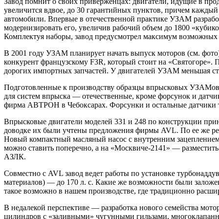
Завод помнит о своих приверженцах: двигатели, идущие в прод
увеличится вдвое, до 30 гарантийных пунктов, причем каждый
автомобили. Впервые в отечественной практике УЗАМ разработ
модернизировать его, увеличив рабочий объем до 1800 «кубико
Комплектуя наборы, завод предусмотрел максимум возможных в
В 2001 году УЗАМ планирует начать выпуск моторов (см. фот
конкурент французскому F3R, который стоит на «Святогоре». П
дорогих импортных запчастей. У двигателей УЗАМ меньшая сте
Подготовленные к производству образцы впрысковых УЗАМов от
для систем впрыска — отечественные, кроме форсунок и датчик
фирма АВТРОН в Чебоксарах. Форсунки и остальные датчики т
Впрысковые двигатели моделей 331 и 248 по конструкции при
доводке их были учтены предложения фирмы AVL. По ее же рек
Новый компактный масляный насос с внутренним зацеплением (
можно ставить поперечно, а на «Москвиче-2141» — разместить
АЗЛК.
Совместно с AVL завод ведет работы по установке турбонаддува
материалов) — до 170 л. с. Какие же возможности были заложен
такое возможно в нашем производстве, где традиционно расши
В недалекой перспективе — разработка нового семейства мот
цилиндров с «заливными» чугунными гильзами, многоклапанные