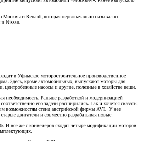
дприятие выпускает автомобили «Москвич». Ранее выпускало
 Москвы и Renault, которая первоначально называлась
и Nissan.
ходит в Уфимское моторостроительное производственное
ма. Здесь, кроме автомобильных, выпускают моторы для
и, центробежные насосы и другие, полезные в хозяйстве вещи.
ая необходимость. Раньше разработкой и модернизацией
оответственно его задачи расширились. Так и хочется сказать:
оим возможностям стенд австрийской фирмы AVL. У нее
 старые двигатели и совместно разрабатывая новые.
0%. И все же с конвейеров сходят четыре модификации моторов
комплектующих.