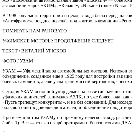
АО «Московский автомобильный завод «Москви́ч» — советский
автомобили марок «КИМ», «Renault», «Nissan» (только Nissan T
В 1998 году часть территории и цехов завода была передана с
«Автофрамос», позднее перешёл под контроль компании «Рено Р
ПОМИРАТЬ НАМ РАНОВАТО
УФИМСКИЕ МОТОРЫ: ПРОДОЛЖЕНИЕ СЛЕДУЕТ
ТЕКСТ / ВИТАЛИЙ УРЮКОВ
ФОТО / УЗАМ
УЗАМ — Уфимский завод автомобильных моторов. Испокон век
объединение, созданное еще в 1925 году для постройки ави
боевых самолетов, а еще узлы трансмиссий вертолетов, снего
Сегодня УЗАМ основной упор делает на развитие научно-техни
уфимских двигателей занимался АЗЛК, но уже более года, как к
«Пусть трепещут конкуренты», и не без оснований. Для иссле
большой опыт в доводке двигателей, и объединение плодотворн
При всем при том УЗАМу по-прежнему нелегко: завод, рассчита
(табл. 1). Все — только с карбюраторами и бензонасосами ДА