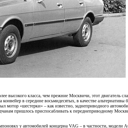
лее высокого класса, чем прежние Москвичи, этот двигатель сл
на конвейер в середине восьмидесятых, в качестве альтернативы 
ыл мотор «шестерки» – как известно, заднеприводного автомоб
одчанам пришлось приспосабливать к переднеприводному Москви
мпоновку у автомобилей концерна VAG – в частности, модели Au