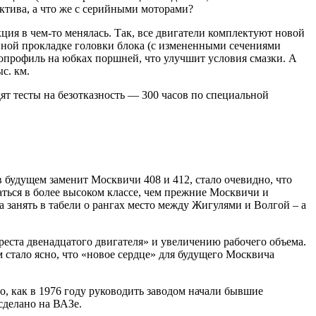
ектива, а что же с серийными моторами?
ция в чем-то менялась. Так, все двигатели комплектуют новой
ной прокладке головки блока (с измененными сечениями
опрофиль на юбках поршней, что улучшит условия смазки. А
с. км.
ят тесты на безотказность — 300 часов по специальной
 будущем заменит Москвичи 408 и 412, стало очевидно, что
аться в более высоком классе, чем прежние Москвичи и
занять в табели о рангах место между Жигулями и Волгой – а
еста двенадцатого двигателя» и увеличению рабочего объема.
стало ясно, что «новое сердце» для будущего Москвича
, как в 1976 году руководить заводом начали бывшие
сделано на ВАЗе.