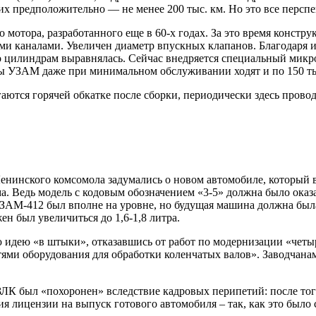
 их предположительно — не менее 200 тыс. км. Но это все персп
отора, разработанного еще в 60-х годах. За это время конструк
 каналами. Увеличен диаметр впускных клапанов. Благодаря и
о цилиндрам выравнялась. Сейчас внедряется специальный микр
ры УЗАМ даже при минимальном обслуживании ходят и по 150 ты
аются горячей обкатке после сборки, периодически здесь провод
енинского комсомола задумались о новом автомобиле, который в
а. Ведь модель с кодовым обозначением «3-5» должна было оказ
АМ-412 был вполне на уровне, но будущая машина должна была 
ен был увеличиться до 1,6-1,8 литра.
идею «в штыки», отказавшись от работ по модернизации «четыр
ми оборудования для обработки коленчатых валов». Заводчанам 
ЛК был «похоронен» вследствие кадровых перипетий: после того
я лицензии на выпуск готового автомобиля – так, как это было 