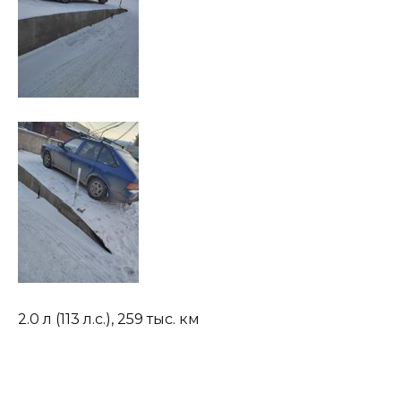
2.0 л (113 л.с.)
,
259 тыс. км