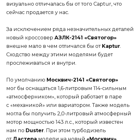
визуально отличалась бы от того Captur, что
сейчас продается у нас.
За исключением ряда незначительных деталей
новый кроссовер
АЗЛК-2141 «Святогор»
внешне мало в чем отличался бы от
Kaptur
.
Сходство между этими моделями будет
прослеживаться и внутри.
По умолчанию
Москвич-2141 «Святогор»
мог бы оснащаться 1,6-литровым 114-сильным
«атмосферником», который работает в паре
с «механикой» или вариатором. Также модель
могла бы получить 2,0-литровый атмосферный
мотор мощностью 143 л.с., который известен
нам по
Duster
. При этом турбодизель
от
Дастера
модели на новый
«Москвич»