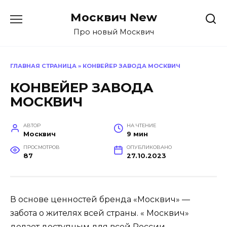
Перейти
Москвич New
к
содержанию
Про новый Москвич
ГЛАВНАЯ СТРАНИЦА
»
КОНВЕЙЕР ЗАВОДА МОСКВИЧ
КОНВЕЙЕР ЗАВОДА
МОСКВИЧ
АВТОР
НА ЧТЕНИЕ
Москвич
9 мин
ПРОСМОТРОВ
ОПУБЛИКОВАНО
87
27.10.2023
В основе ценностей бренда «Москвич» —
забота о жителях всей страны. « Москвич»
делает доступным для всей России