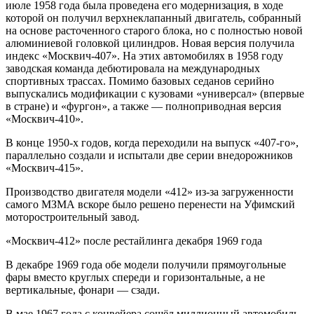
июле 1958 года была проведена его модернизация, в ходе
которой он получил верхнеклапанный двигатель, собранный
на основе расточенного старого блока, но с полностью новой
алюминиевой головкой цилиндров. Новая версия получила
индекс «Москвич-407». На этих автомобилях в 1958 году
заводская команда дебютировала на международных
спортивных трассах. Помимо базовых седанов серийно
выпускались модификации с кузовами «универсал» (впервые
в стране) и «фургон», а также — полноприводная версия
«Москвич-410».
В конце 1950-х годов, когда переходили на выпуск «407-го»,
параллельно создали и испытали две серии внедорожников
«Москвич-415».
Производство двигателя модели «412» из-за загруженности
самого МЗМА вскоре было решено перенести на Уфимский
моторостроительный завод.
«Москвич-412» после рестайлинга декабря 1969 года
В декабре 1969 года обе модели получили прямоугольные
фары вместо круглых спереди и горизонтальные, а не
вертикальные, фонари — сзади.
В мае 1967 года с конвейера сошёл миллионный автомобиль