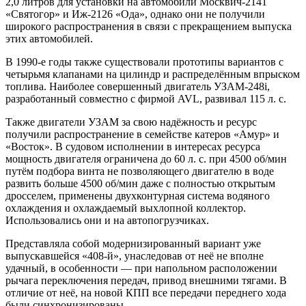
2,0 литров для установки на автомобили Москвич-2141
«Святогор» и Иж-2126 «Ода», однако они не получили
широкого распространения в связи с прекращением выпуска
этих автомобилей.
В 1990-е годы также существовали прототипы вариантов с
четырьмя клапанами на цилиндр и распределённым впрыском
топлива. Наиболее совершенный двигатель УЗАМ-248i,
разработанный совместно с фирмой AVL, развивал 115 л. с.
Также двигатели УЗАМ за свою надёжность и ресурс
получили распространение в семействе катеров «Амур» и
«Восток». В судовом исполнении в интересах ресурса
мощность двигателя ограничена до 60 л. с. при 4500 об/мин
путём подбора винта не позволяющего двигателю в воде
развить больше 4500 об/мин даже с полностью открытым
дросселем, применены двухконтурная система водяного
охлаждения и охлаждаемый выхлопной коллектор.
Использовались они и на автопогрузчиках.
Представляла собой модернизированный вариант уже
выпускавшейся «408-й», унаследовав от неё не вполне
удачный, в особенности — при напольном расположении
рычага переключения передач, привод внешними тягами. В
отличие от неё, на новой КПП все передачи переднего хода
были синхронизированы.