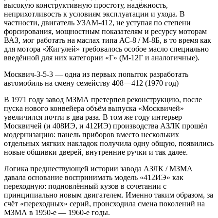
высокую конструктивную простоту, надёжность,
неприхотливость к условиям эксплуатации и ухода. В
частности, двигатель УЗАМ-412, не уступая по степени
форсирования, мощностным показателям и ресурсу моторам
ВАЗ, мог работать на маслах типа АС-8 / М-8Б, в то время как
для мотора «Жигулей» требовалось особое масло специально
введённой для них категории «Г» (М-12Г и аналогичные).
Москвич-3-5-3 — одна из первых попыток разработать
автомобиль на смену семейству 408—412 (1970 год)
В 1971 году завод МЗМА претерпел реконструкцию, после
пуска нового конвейера объём выпуска «Москвичей»
увеличился почти в два раза. В том же году интерьер
Москвичей (и 408ИЭ, и 412ИЭ) производства АЗЛК прошёл
модернизацию: панель приборов вместо нескольких
отдельных мягких накладок получила одну общую, появились
новые обшивки дверей, внутренние ручки и так далее.
Логика предшествующей истории завода АЗЛК / МЗМА
давала основание воспринимать модель «412ИЭ» как
переходную: подновлённый кузов в сочетании с
принципиально новым двигателем. Именно таким образом, за
счёт «переходных» серий, происходила смена поколений на
МЗМА в 1950-е — 1960-е годы.