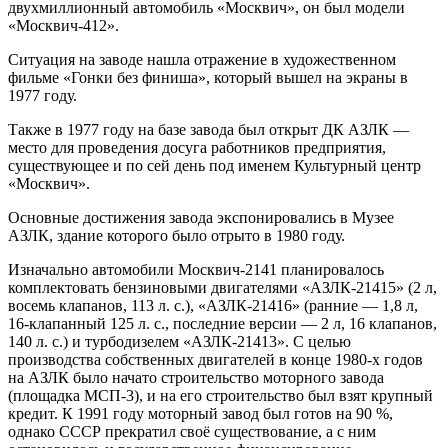
двухмиллионный автомобиль «Москвич», он был модели
«Москвич-412».
Ситуация на заводе нашла отражение в художественном
фильме «Гонки без финиша», который вышел на экраны в
1977 году.
Также в 1977 году на базе завода был открыт ДК АЗЛК —
место для проведения досуга работников предприятия,
существующее и по сей день под именем Культурный центр
«Москвич».
Основные достижения завода экспонировались в Музее
АЗЛК, здание которого было отрыто в 1980 году.
Изначально автомобили Москвич-2141 планировалось
комплектовать бензиновыми двигателями «АЗЛК-21415» (2 л,
восемь клапанов, 113 л. с.), «АЗЛК-21416» (ранние — 1,8 л,
16-клапанный 125 л. с., последние версии — 2 л, 16 клапанов,
140 л. с.) и турбодизелем «АЗЛК-21413». С целью
производства собственных двигателей в конце 1980-х годов
на АЗЛК было начато строительство моторного завода
(площадка МСП-3), и на его строительство был взят крупный
кредит. К 1991 году моторный завод был готов на 90 %,
однако СССР прекратил своё существование, а с ним