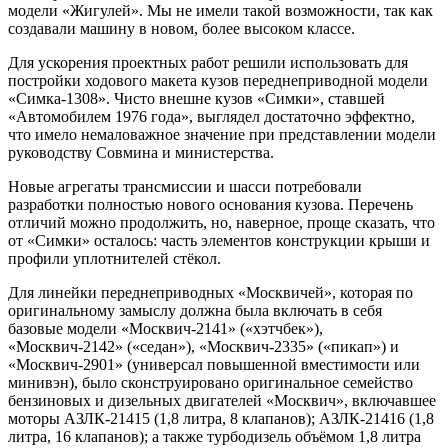
модели «Жигулей». Мы не имели такой возможности, так как
создавали машину в новом, более высоком классе.
Для ускорения проектных работ решили использовать для
постройки ходового макета кузов переднеприводной модели
«Симка-1308». Чисто внешне кузов «Симки», ставшей
«Автомобилем 1976 года», выглядел достаточно эффектно,
что имело немаловажное значение при представлении модели
руководству Совмина и министерства.
Новые агрегаты трансмиссии и шасси потребовали
разработки полностью нового основания кузова. Перечень
отличий можно продолжить, но, наверное, проще сказать, что
от «Симки» осталось: часть элементов конструкции крыши и
профили уплотнителей стёкол.
Для линейки переднеприводных «Москвичей», которая по
оригинальному замыслу должна была включать в себя
базовые модели «Москвич-2141» («хэтчбек»),
«Москвич-2142» («седан»), «Москвич-2335» («пикап») и
«Москвич-2901» (универсал повышенной вместимости или
минивэн), было сконструировано оригинальное семейство
бензиновых и дизельных двигателей «Москвич», включавшее
моторы АЗЛК-21415 (1,8 литра, 8 клапанов); АЗЛК-21416 (1,8
литра, 16 клапанов); а также турбодизель объёмом 1,8 литра