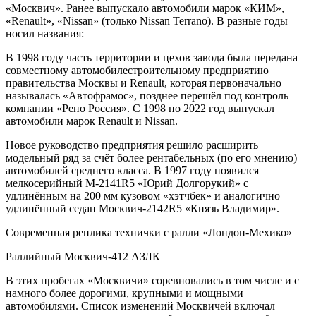
«Москвич». Ранее выпускало автомобили марок «КИМ»,
«Renault», «Nissan» (только Nissan Terrano). В разные годы
носил названия:
В 1998 году часть территории и цехов завода была передана
совместному автомобилестроительному предприятию
правительства Москвы и Renault, которая первоначально
называлась «Автофрамос», позднее перешёл под контроль
компании «Рено Россия». С 1998 по 2022 год выпускал
автомобили марок Renault и Nissan.
Новое руководство предприятия решило расширить
модельный ряд за счёт более рентабельных (по его мнению)
автомобилей среднего класса. В 1997 году появился
мелкосерийный М-2141R5 «Юрий Долгорукий» с
удлинённым на 200 мм кузовом «хэтчбек» и аналогично
удлинённый седан Москвич-2142R5 «Князь Владимир».
Современная реплика технички с ралли «Лондон-Мехико»
Раллийный Москвич-412 АЗЛК
В этих пробегах «Москвичи» соревновались в том числе и с
намного более дорогими, крупными и мощными
автомобилями. Список изменений Москвичей включал