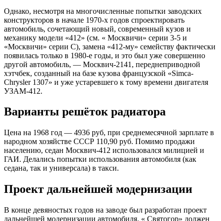
Однако, несмотря на многочисленные попытки заводских
конструкторов в начале 1970-х годов спроектировать
автомобиль, сочетающий новый, современный кузов и
механику модели «412» (см. « Москвичи» серии 3-5 и
«Москвичи» серии С), замена «412-му» семейству фактически
появилась только в 1980-е годы, и это был уже совершенно
другой автомобиль, — Москвич-2141, переднеприводной
хэтчбек, созданный на базе кузова французской «Simca-
Chrysler 1307» и уже устаревшего к тому времени двигателя
УЗАМ-412.
Варианты решёток радиатора
Цена на 1968 год — 4936 руб, при среднемесячной зарплате в
народном хозяйстве СССР 110,90 руб. Помимо продажи
населению, седан Москвич-412 использовался милицией и
ГАИ. Делались попытки использования автомобиля (как
седана, так и универсала) в такси.
Проект дальнейшей модернизации
В конце девяностых годов на заводе был разработан проект
дальнейшей модернизации автомобиля. « Святогор» должен