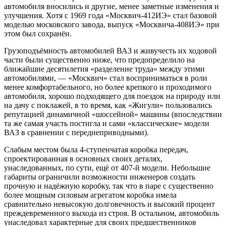
автомобиля вносились и другие, менее заметные изменения и
улучшения. Хотя с 1969 года «Москвич-412ИЭ» стал базовой
моделью московского завода, выпуск «Москвича-408ИЭ» при
этом был сохранён.
Грузоподъёмность автомобилей ВАЗ и живучесть их ходовой
части были существенно ниже, что предопределило на
ближайшие десятилетия «разделение труда» между этими
автомобилями, — «Москвич» стал восприниматься в роли
менее комфортабельного, но более крепкого и проходимого
автомобиля, хорошо подходящего для поездок на природу или
на дачу с поклажей, в то время, как «Жигули» пользовались
репутацией динамичной «шоссейной» машины (впоследствии
та же самая участь постигла и сами «классические» модели
ВАЗ в сравнении с переднеприводными).
Слабым местом была 4-ступенчатая коробка передач,
спроектированная в основных своих деталях,
унаследованных, по сути, ещё от 407-й модели. Небольшие
габариты ограничили возможности инженеров создать
прочную и надёжную коробку, так что в паре с существенно
более мощным силовым агрегатом коробка имела
сравнительно невысокую долговечность и высокий процент
преждевременного выхода из строя. В остальном, автомобиль
унаследовал характерные для своих предшественников