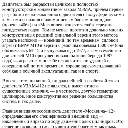
Двигатель был разработан целиком и полностью
конструкторским коллективом завода МЗМА, причём первые
разработки верхнеклапанного двигателя с полусферическими
камерами сгорания и алюминиевым блоком цилиндров
(проект «406») на «Москвиче» относятся ещё к середине
пятидесятых годов. Тем не менее, прототип довольно многих
конструктивных решений финальной версии этого мотора
угадать несложно — новейший, по тем временам, силовой
агрегат BMW M10 в версии с рабочим объёмом 1500 см³ (она
обозначалась М115 и выпускалась до 1977, а само семейство
двигателей М10 просуществовало на конвейере до 1987
года) — агрегат сам по себе исключительно удачный и
совершенный по тем временам, хорошо зарекомендовавший
себя как в обычной эксплуатации, так и в спорте.
Вместе с тем, ни копией, ни дальнейшей разработкой этого
двигателя УЗАМ-412 не являлся, и имеет от него
существенные отличия, — в частности, другую геометрию
цилиндров, иное конструктивное решение большинства
систем, и так далее.
Главная внешняя особенность двигателя «Москвича-412»,
определяющая его специфический внешний вид —
наклонённый вправо по ходу движения блок цилиндров. Это
решение позволило сделать двигатель более компактным,