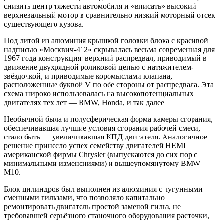
снизить центр тяжести автомобиля и «вписать» высокий
верхневальный мотор в сравнительно низкий моторный отсек
существующего кузова.
Под литой из алюминия крышкой головки блока с красивой
надписью «Москвич-412» скрывалась весьма современная для
1967 года конструкция: верхний распредвал, приводимый в
движение двухрядной роликовой цепью с натяжителем-
звёздочкой, и приводимые коромыслами клапана,
расположенные буквой V по обе стороны от распредвала. Эта
схема широко использовалась на высокопотенциальных
двигателях тех лет — BMW, Honda, и так далее.
Необычной была и полусферическая форма камеры сгорания,
обеспечивавшая лучшие условия сгорания рабочей смеси,
стало быть — увеличивавшая КПД двигателя. Аналогичное
решение принесло успех семейству двигателей HEMI
американской фирмы Chrysler (выпускаются до сих пор с
минимальными изменениями) и вышеупомянутому BMW
M10.
Блок цилиндров был выполнен из алюминия с чугунными
сменными гильзами, что позволяло капитально
ремонтировать двигатель простой заменой гильз, не
требовавшей серьёзного станочного оборудования расточки,