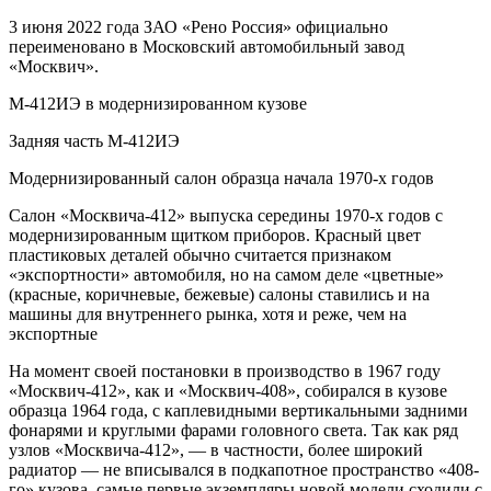
3 июня 2022 года ЗАО «Рено Россия» официально
переименовано в Московский автомобильный завод
«Москвич».
М-412ИЭ в модернизированном кузове
Задняя часть М-412ИЭ
Модернизированный салон образца начала 1970-х годов
Салон «Москвича-412» выпуска середины 1970-х годов с
модернизированным щитком приборов. Красный цвет
пластиковых деталей обычно считается признаком
«экспортности» автомобиля, но на самом деле «цветные»
(красные, коричневые, бежевые) салоны ставились и на
машины для внутреннего рынка, хотя и реже, чем на
экспортные
На момент своей постановки в производство в 1967 году
«Москвич-412», как и «Москвич-408», собирался в кузове
образца 1964 года, с каплевидными вертикальными задними
фонарями и круглыми фарами головного света. Так как ряд
узлов «Москвича-412», — в частности, более широкий
радиатор — не вписывался в подкапотное пространство «408-
го» кузова, самые первые экземпляры новой модели сходили с