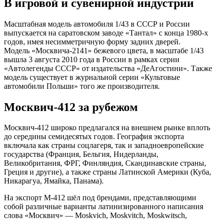
В игровой и сувенирной индустрии
Масштабная модель автомобиля 1/43 в СССР и России
выпускается на саратовском заводе «Тантал» с конца 1980-х
годов, имея несимметричную форму задних дверей.
Модель «Москвича-2141» бежевого цвета, в масштабе 1/43
вышла 3 августа 2010 года в России в рамках серии
«Автолегенды СССР» от издательства «ДеАгостини». Также
модель существует в журнальной серии «Культовые
автомобили Польши» того же производителя.
Москвич-412 за рубежом
Москвич-412 широко предлагался на внешнем рынке вплоть
до середины семидесятых годов. География экспорта
включала как страны соцлагеря, так и западноевропейские
государства (Франция, Бельгия, Нидерланды,
Великобритания, ФРГ, Финляндия, Скандинавские страны,
Греция и другие), а также страны Латинской Америки (Куба,
Никарагуа, Ямайка, Панама).
На экспорт М-412 шёл под брендами, представляющими
собой различные варианты латинизированного написания
слова «Москвич» — Moskvich, Moskvitch, Moskwitsch,