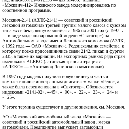
«Москвич-412» Ижевского завода модернизировались по
собственной программе.
Москвич-2141 (АЗЛК-2141) — советский и российский
легковой автомобиль третьей группы малого класса с кузовом
типа «хэтчбек», выпускавшийся с 1986 по 2001 год (с 1997 г.
— в виде модернизированной модели «Святогор») на
Автомобильном заводе имени Ленинского комсомола (АЗЛК,
с 1992 года — ОАО «Москвич»). Родоначальник семейства, к
которому позже присоединились седан 2142, пикап и фургон
2335, а также их вариации. На экспортных рынках ряда стран
именовался ALEKO (латинская транслитерация с
«АЛЕКО» — «Автозавод Ленинского комсомола»).
В 1997 году модель получила новую лицевую часть и
комплектацию с иностранным двигателем марки «Рено», а
также была переименована в «Святогор». Обозначается
индексами «2141-02», «-45», «−00», «−22», «−23», «−24» и
«−25».
У этого термина существуют и другие значения, см. Москвич.
АО «Московский автомобильный завод «Москви́ч» —
советский и российский автомобильный завод , марка
автомобилей. Предприятие выпускает автомобили