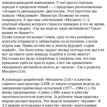
переднеприводной компоновки. У неё просто отрезали
передок и приделали новый — с продольно расположенным
«четыреста двенадцатым» двигателем. Этот прототип мы
назвали «Максимкой». Министру Полякову он очень
понравился. А про наш собственный «Москвич» С-3,
опытный образец которого строился примерно в это же время,
Поляков говорил: «Где вы видели такие автомобили? Таких
машин не бывает!».
Позже купили несколько Симок, одну из них разобрали:
агрегаты отправили в лабораторию на испытания, а кузов
отдали нам. Прямо на нём мы и лепили будущий «сорок
первый». Это было очень трудно: месяца полтора или два я не
мог заставить свою команду подойти к этому макету!
Настолько все были оскорблены и унижены тем, что нам
приказали взять не просто идею, а вот так примитивно
скопировать автомобиль вплоть до «железа». Так и родился
Москвич-2141.
Я руководил разработкой «Москвича-2141» в качестве
главного конструктора АЗЛК от начала создания модели до
завершения приёмочных испытаний (1977—1984 гг.). По
моему предложению «Симку-1308» взяли в качестве
прототипа-носителя агрегатов. За рубежом такая практика
широко распространена. Эти модели называют «мулами». В
АЗ широко использовал в качестве «мулов» выпускаемые