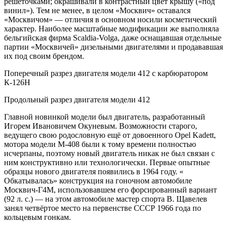
решёточками; окрашивали в контрастный цвет крышу («под
винил»). Тем не менее, в целом «Москвич» оставался
«Москвичом» — отличия в основном носили косметический
характер. Наиболее масштабные модификации же выполняла
бельгийская фирма Scaldia-Volga, даже оснащавшая отдельные
партии «Москвичей» дизельными двигателями и продававшая
их под своим брендом.
Поперечный разрез двигателя модели 412 с карбюратором
К-126Н
Продольный разрез двигателя модели 412
Главной новинкой модели был двигатель, разработанный
Игорем Ивановичем Окуневым. Возможности старого,
ведущего свою родословную ещё от довоенного Opel Kadett,
мотора модели М-408 были к тому времени полностью
исчерпаны, поэтому новый двигатель никак не был связан с
ним конструктивно или технологически. Первые опытные
образцы нового двигателя появились в 1964 году. «
Обкатывалась» конструкция на гоночном автомобиле
Москвич-Г4М, использовавшем его форсированный вариант
(92 л. с.) — на этом автомобиле мастер спорта В. Щавелев
занял четвёртое место на первенстве СССР 1966 года по
кольцевым гонкам.