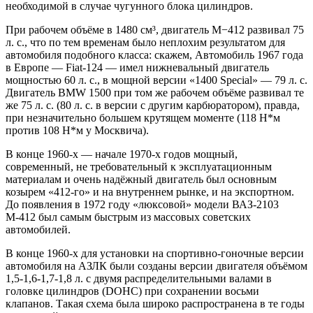
необходимой в случае чугунного блока цилиндров.
При рабочем объёме в 1480 см³, двигатель М−412 развивал 75
л. с., что по тем временам было неплохим результатом для
автомобиля подобного класса: скажем, Автомобиль 1967 года
в Европе — Fiat-124 — имел нижневальный двигатель
мощностью 60 л. с., в мощной версии «1400 Special» — 79 л. с.
Двигатель BMW 1500 при том же рабочем объёме развивал те
же 75 л. с. (80 л. с. в версии с другим карбюратором), правда,
при незначительно большем крутящем моменте (118 Н*м
против 108 Н*м у Москвича).
В конце 1960-х — начале 1970-х годов мощный,
современный, не требовательный к эксплуатационным
материалам и очень надёжный двигатель был основным
козырем «412-го» и на внутреннем рынке, и на экспортном.
До появления в 1972 году «люксовой» модели ВАЗ-2103
М-412 был самым быстрым из массовых советских
автомобилей.
В конце 1960-х для установки на спортивно-гоночные версии
автомобиля на АЗЛК были созданы версии двигателя объёмом
1,5-1,6-1,7-1,8 л. с двумя распределительными валами в
головке цилиндров (DOHC) при сохранении восьми
клапанов. Такая схема была широко распространена в те годы