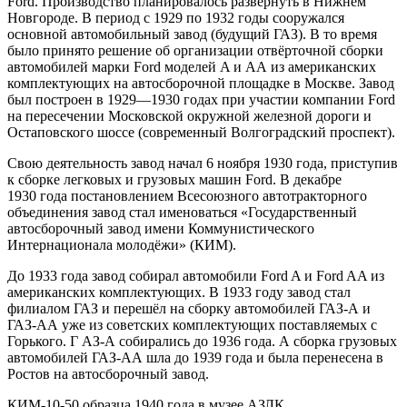
Ford. Производство планировалось развернуть в Нижнем
Новгороде. В период с 1929 по 1932 годы сооружался
основной автомобильный завод (будущий ГАЗ). В то время
было принято решение об организации отвёрточной сборки
автомобилей марки Ford моделей A и АА из американских
комплектующих на автосборочной площадке в Москве. Завод
был построен в 1929—1930 годах при участии компании Ford
на пересечении Московской окружной железной дороги и
Остаповского шоссе (современный Волгоградский проспект).
Свою деятельность завод начал 6 ноября 1930 года, приступив
к сборке легковых и грузовых машин Ford. В декабре
1930 года постановлением Всесоюзного автотракторного
объединения завод стал именоваться «Государственный
автосборочный завод имени Коммунистического
Интернационала молодёжи» (КИМ).
До 1933 года завод собирал автомобили Ford A и Ford AA из
американских комплектующих. В 1933 году завод стал
филиалом ГАЗ и перешёл на сборку автомобилей ГАЗ-А и
ГАЗ-АА уже из советских комплектующих поставляемых с
Горького. Г АЗ-А собирались до 1936 года. А сборка грузовых
автомобилей ГАЗ-АА шла до 1939 года и была перенесена в
Ростов на автосборочный завод.
КИМ-10-50 образца 1940 года в музее АЗЛК