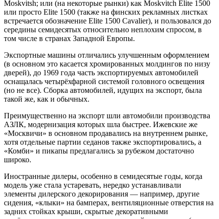
Moskvitsh; или (на некоторые рынки) как Moskvitch Elite 1500
или просто Elite 1500 (также на финских рекламных листках
встречается обозначение Elite 1500 Cavalier), и пользовался до
середины семидесятых относительно неплохим спросом, в
том числе в странах Западной Европы.
Экспортные машины отличались улучшенным оформлением
(в основном это касается хромированных молдингов по низу
дверей), до 1969 года часть экспортируемых автомобилей
оснащалась четырёхфарной системой головного освещения
(но не все). Сборка автомобилей, идущих на экспорт, была
такой же, как и обычных.
Преимущественно на экспорт шли автомобили производства
АЗЛК, модернизация которых шла быстрее. Ижевские же
«Москвичи» в основном продавались на внутреннем рынке,
хотя отдельные партии седанов также экспортировались, а
«Комби» и пикапы предлагались за рубежом достаточно
широко.
Иностранные дилеры, особенно в семидесятые годы, когда
модель уже стала устаревать, нередко устанавливали
элементы дилерского декорирования — например, другие
сидения, «клыки» на бамперах, вентиляционные отверстия на
задних стойках крыши, скрытые декоративными