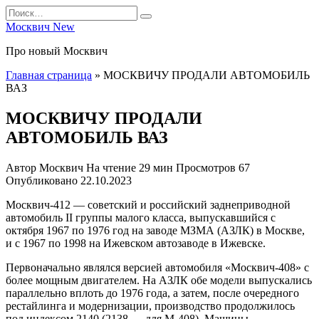
Перейти
Search
к
for:
Москвич New
содержанию
Про новый Москвич
Главная страница
»
МОСКВИЧУ ПРОДАЛИ АВТОМОБИЛЬ
ВАЗ
МОСКВИЧУ ПРОДАЛИ
АВТОМОБИЛЬ ВАЗ
Автор
Москвич
На чтение
29 мин
Просмотров
67
Опубликовано
22.10.2023
Москвич-412 — советский и российский заднеприводной
автомобиль II группы малого класса, выпускавшийся с
октября 1967 по 1976 год на заводе МЗМА (АЗЛК) в Москве,
и с 1967 по 1998 на Ижевском автозаводе в Ижевске.
Первоначально являлся версией автомобиля «Москвич-408» с
более мощным двигателем. На АЗЛК обе модели выпускались
параллельно вплоть до 1976 года, а затем, после очередного
рестайлинга и модернизации, производство продолжилось
под индексом 2140 (2138 — для М-408). Машины