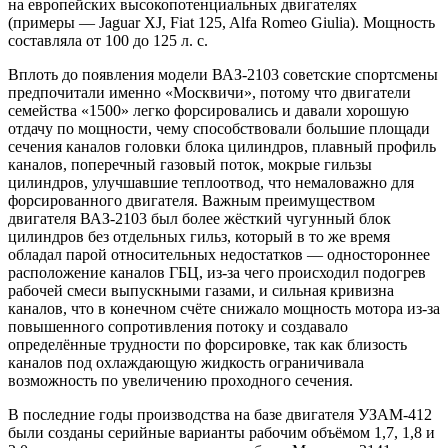
на европейских высокопотенциальных двигателях
(примеры — Jaguar XJ, Fiat 125, Alfa Romeo Giulia). Мощность
составляла от 100 до 125 л. с.
Вплоть до появления модели ВАЗ-2103 советские спортсмены
предпочитали именно «Москвичи», потому что двигатели
семейства «1500» легко форсировались и давали хорошую
отдачу по мощности, чему способствовали большие площади
сечения каналов головки блока цилиндров, плавный профиль
каналов, поперечный газовый поток, мокрые гильзы
цилиндров, улучшавшие теплоотвод, что немаловажно для
форсированного двигателя. Важным преимуществом
двигателя ВАЗ-2103 был более жёсткий чугунный блок
цилиндров без отдельных гильз, который в то же время
обладал парой относительных недостатков — одностороннее
расположение каналов ГБЦ, из-за чего происходил подогрев
рабочей смеси выпускными газами, и сильная кривизна
каналов, что в конечном счёте снижало мощность мотора из-за
повышенного сопротивления потоку и создавало
определённые трудности по форсировке, так как близость
каналов под охлаждающую жидкость ограничивала
возможность по увеличению проходного сечения.
В последние годы производства на базе двигателя УЗАМ-412
были созданы серийные варианты рабочим объёмом 1,7, 1,8 и