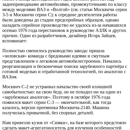
заднеприводными автомобилями, промежуточными по классу
между моделями ВАЗ и «Волгой» (см. статьи Москвичи серии
3-5 и Москвичи серии С); к середине десятилетия работы
были доведены до стадии предсерийных образцов, однако
наладить серийное производство не удалось из-за начавшихся
осенью 1976 года перестановок в руководстве АЗЛК и других
причин. Один из разработчиков, дизайнер Игорь Зайцев,
вспоминает:
Полностью сменилось руководство завода: пришла
«зиловская» команда с бредовыми идеями и смутным
представлением о легковом автомобилестроении. Начались
реорганизации и бесконечные поиски зарубежного партнёра с
готовой моделью и отработанной технологией, по аналогии с
ВАЗом.
Москвич С-2 не устраивал начальство своей излишней
самобытностью: на свою беду, он не походил ни на один из
«зарубежных аналогов». Поэтому в октябре 1976 года
появился макет серии С-3 — окончательной, как тогда
казалось, версии преемника Москвича-2140. Машина
получилась привычной, без спорных деталей.
Нам привезли кузов от «Симки», на базе которого предстояло
сделать макет-агрегатоноситель для изучения особенностей