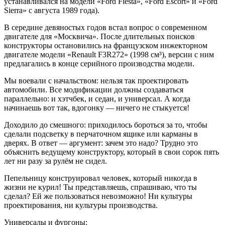
устанавливался на модели «Ford Fiesta», «Ford Escort» и «Ford
Sierra» с августа 1989 года).
В середине девяностых годов встал вопрос о современном
двигателе для «Москвича». После длительных поисков
конструкторы остановились на французском инжекторном
двигателе модели «Renault F3R272» (1998 см³), версии с ним
предлагались в конце серийного производства модели.
Мы воевали с начальством: нельзя так проектировать
автомобили. Все модификации должны создаваться
параллельно: и хэтчбек, и седан, и универсал. А когда
начинаешь вот так, вдогонку — ничего не стыкуется!
Доходило до смешного: приходилось бороться за то, чтобы
сделали подсветку в перчаточном ящике или карманы в
дверях. В ответ — аргумент: зачем это надо? Трудно это
объяснить ведущему конструктору, который в свои сорок пять
лет ни разу за рулём не сидел.
Пепельницу конструировал человек, который никогда в
жизни не курил! Ты представляешь, спрашиваю, что ты
сделал? Ей же пользоваться невозможно! Ни культуры
проектирования, ни культуры производства.
Универсалы и фургоны: