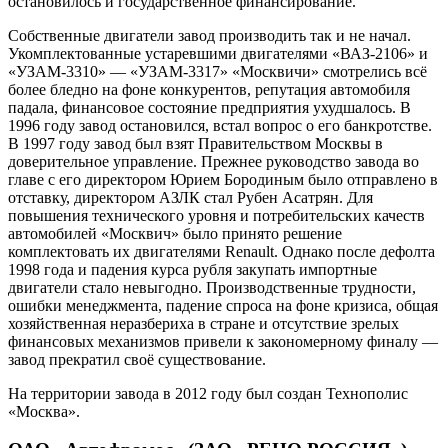
остановилось и государственное финансирование.
Собственные двигатели завод производить так и не начал.
Укомплектованные устаревшими двигателями «ВАЗ-2106» и
«УЗАМ-3310» — «УЗАМ-3317» «Москвичи» смотрелись всё
более бледно на фоне конкурентов, репутация автомобиля
падала, финансовое состояние предприятия ухудшалось. В
1996 году завод остановился, встал вопрос о его банкротстве.
В 1997 году завод был взят Правительством Москвы в
доверительное управление. Прежнее руководство завода во
главе с его директором Юрием Бородиным было отправлено в
отставку, директором АЗЛК стал Рубен Асатрян. Для
повышения технического уровня и потребительских качеств
автомобилей «Москвич» было принято решение
комплектовать их двигателями Renault. Однако после дефолта
1998 года и падения курса рубля закупать импортные
двигатели стало невыгодно. Производственные трудности,
ошибки менеджмента, падение спроса на фоне кризиса, общая
хозяйственная неразбериха в стране и отсутствие зрелых
финансовых механизмов привели к закономерному финалу —
завод прекратил своё существование.
На территории завода в 2012 году был создан Технополис
«Москва».