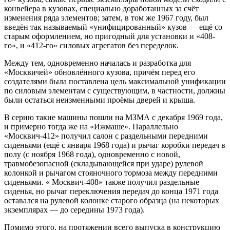
конвейера в кузовах, специально доработанных за счёт
изменения ряда элементов; затем, в том же 1967 году, был
введён так называемый «унифицированный» кузов — ещё со
старым оформлением, но пригодный для установки и «408-
го», и «412-го» силовых агрегатов без переделок.
Между тем, одновременно началась и разработка для
«Москвичей» обновлённого кузова, причём перед его
создателями была поставлена цель максимальной унификации
по силовым элементам с существующим, в частности, должны
были остаться неизменными проёмы дверей и крыша.
В серию такие машины пошли на МЗМА с декабря 1969 года,
и примерно тогда же на «Ижмаше». Параллельно
«Москвич-412» получил салон с раздельными передними
сиденьями (ещё с января 1968 года) и рычаг коробки передач в
полу (с ноября 1968 года), одновременно с новой,
травмобезопасной (складывающейся при ударе) рулевой
колонкой и рычагом стояночного тормоза между передними
сиденьями. « Москвич-408» также получил раздельные
сиденья, но рычаг переключения передач до конца 1971 года
оставался на рулевой колонке старого образца (на некоторых
экземплярах — до середины 1973 года).
Помимо этого, на протяжении всего выпуска в конструкцию