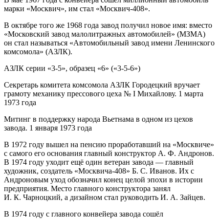
марки «Москвич», им стал «Москвич-408».
В октябре того же 1968 года завод получил новое имя: вместо
«Московский завод малолитражных автомобилей» (МЗМА)
он стал называться «Автомобильный завод имени Ленинского
комсомола» (АЗЛК).
АЗЛК серии «3-5», образец «6» («3-5-6»)
Секретарь комитета комсомола АЗЛК Городецкий вручает
грамоту механику прессового цеха № I Михайлову. 1 марта
1973 года
Митинг в поддержку народа Вьетнама в одном из цехов
завода. 1 января 1973 года
В 1972 году вышел на пенсию проработавший на «Москвиче»
с самого его основания главный конструктор А. Ф. Андронов.
В 1974 году уходит ещё один ветеран завода — главный
художник, создатель «Москвича-408» Б. С. Иванов. Их с
Андроновым уход обозначил конец целой эпохи в истории
предприятия. Место главного конструктора занял
И. К. Чарноцкий, а дизайном стал руководить И. А. Зайцев.
В 1974 году с главного конвейера завода сошёл