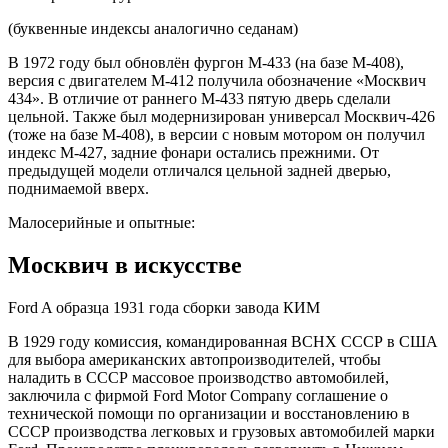
(буквенные индексы аналогично седанам)
В 1972 году был обновлён фургон М-433 (на базе М-408),
версия с двигателем М-412 получила обозначение «Москвич
434». В отличие от раннего М-433 пятую дверь сделали
цельной. Также был модернизирован универсал Москвич-426
(тоже на базе М-408), в версии с новым мотором он получил
индекс М-427, задние фонари остались прежними. От
предыдущей модели отличался цельной задней дверью,
поднимаемой вверх.
Малосерийные и опытные:
Москвич в искусстве
Ford A образца 1931 года сборки завода КИМ
В 1929 году комиссия, командированная ВСНХ СССР в США
для выбора американских автопроизводителей, чтобы
наладить в СССР массовое производство автомобилей,
заключила с фирмой Ford Motor Company соглашение о
технической помощи по организации и восстановлению в
СССР производства легковых и грузовых автомобилей марки