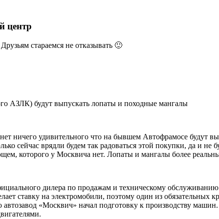
й центр
Друзьям стараемся не отказывать 🙂
ого АЗЛК) будут выпускать лопаты и походные мангалы
, нет ничего удивительного что на бывшем Автофрамосе будут в
олько сейчас врядли будем так радоваться этой покупки, да и не
ующем, которого у Москвича нет. Лопаты и мангалы более реальн
 официального дилера по продажам и техническому обслуживани
елает ставку на электромобили, поэтому один из обязательных к
 автозавод «Москвич» начал подготовку к производству машин. 
двигателями.