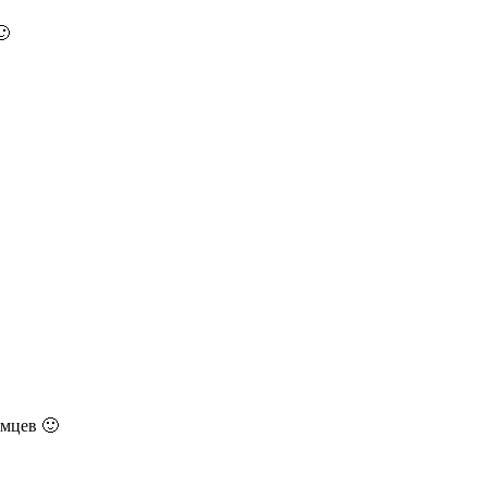
🙂
мцев 🙂